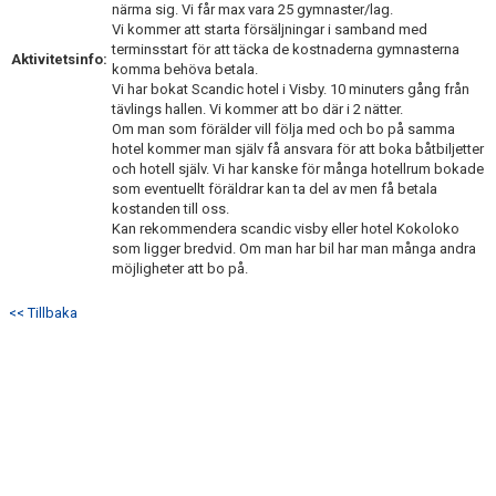
närma sig. Vi får max vara 25 gymnaster/lag.
KONTAKT
Vi kommer att starta försäljningar i samband med
terminsstart för att täcka de kostnaderna gymnasterna
Aktivitetsinfo:
komma behöva betala.
Vi har bokat Scandic hotel i Visby. 10 minuters gång från
tävlings hallen. Vi kommer att bo där i 2 nätter.
Om man som förälder vill följa med och bo på samma
hotel kommer man själv få ansvara för att boka båtbiljetter
och hotell själv. Vi har kanske för många hotellrum bokade
som eventuellt föräldrar kan ta del av men få betala
kostanden till oss.
Kan rekommendera scandic visby eller hotel Kokoloko
som ligger bredvid. Om man har bil har man många andra
möjligheter att bo på.
<< Tillbaka