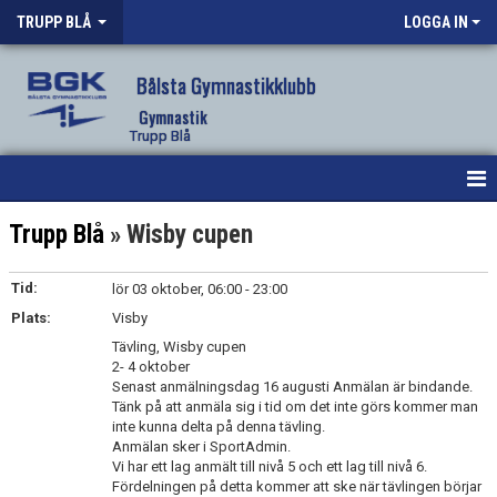
TRUPP BLÅ
LOGGA IN
Bålsta Gymnastikklubb
Gymnastik
Trupp Blå
HEM
Trupp Blå
» Wisby cupen
NYHETER
Tid:
lör 03 oktober, 06:00 - 23:00
Plats:
KALENDER
Visby
Tävling, Wisby cupen
OM TRUPPVERKSAMHETEN
2- 4 oktober
Senast anmälningsdag 16 augusti Anmälan är bindande.
Tänk på att anmäla sig i tid om det inte görs kommer man
BILDGALLERI
inte kunna delta på denna tävling.
Anmälan sker i SportAdmin.
DOKUMENT
Vi har ett lag anmält till nivå 5 och ett lag till nivå 6.
Fördelningen på detta kommer att ske när tävlingen börjar