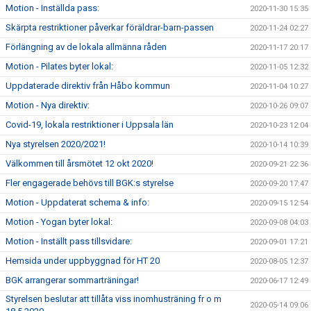
Motion - Inställda pass:
2020-11-30 15:35
Skärpta restriktioner påverkar föräldrar-barn-passen
2020-11-24 02:27
Förlängning av de lokala allmänna råden
2020-11-17 20:17
Motion - Pilates byter lokal:
2020-11-05 12:32
Uppdaterade direktiv från Håbo kommun
2020-11-04 10:27
Motion - Nya direktiv:
2020-10-26 09:07
Covid-19, lokala restriktioner i Uppsala län
2020-10-23 12:04
Nya styrelsen 2020/2021!
2020-10-14 10:39
Välkommen till årsmötet 12 okt 2020!
2020-09-21 22:36
Fler engagerade behövs till BGK:s styrelse
2020-09-20 17:47
Motion - Uppdaterat schema & info:
2020-09-15 12:54
Motion - Yogan byter lokal:
2020-09-08 04:03
Motion - Inställt pass tillsvidare:
2020-09-01 17:21
Hemsida under uppbyggnad för HT 20
2020-08-05 12:37
BGK arrangerar sommarträningar!
2020-06-17 12:49
Styrelsen beslutar att tillåta viss inomhusträning fr o m
2020-05-14 09:06