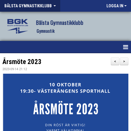
BÅLSTA GYMNASTIKKLUBB
LOGGA IN
Bålsta Gymnastikklubb
Gymnastik
HEM
Årsmöte 2023
<
>
2023-09-14 21:12
NYHETER
OM KLUBBEN
VÅR VERKSAMHET
VANLIGA FRÅGOR
FÖRENINGSKLÄDER BGK