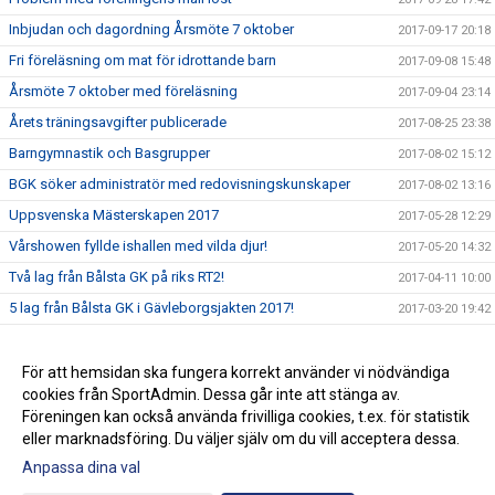
Inbjudan och dagordning Årsmöte 7 oktober
2017-09-17 20:18
Fri föreläsning om mat för idrottande barn
2017-09-08 15:48
Årsmöte 7 oktober med föreläsning
2017-09-04 23:14
Årets träningsavgifter publicerade
2017-08-25 23:38
Barngymnastik och Basgrupper
2017-08-02 15:12
BGK söker administratör med redovisningskunskaper
2017-08-02 13:16
Uppsvenska Mästerskapen 2017
2017-05-28 12:29
Vårshowen fyllde ishallen med vilda djur!
2017-05-20 14:32
Två lag från Bålsta GK på riks RT2!
2017-04-11 10:00
5 lag från Bålsta GK i Gävleborgsjakten 2017!
2017-03-20 19:42
Välkommen till Bålsta GKs nya webbplats!
2017-02-14 19:54
Vi söker fler ledare!
För att hemsidan ska fungera korrekt använder vi nödvändiga
2017-02-13 17:54
cookies från SportAdmin. Dessa går inte att stänga av.
Klubbkollektionen är här!
2017-02-13 17:53
Föreningen kan också använda frivilliga cookies, t.ex. för statistik
eller marknadsföring. Du väljer själv om du vill acceptera dessa.
Anpassa dina val