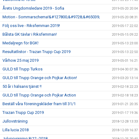
Årets Ungdomsledare 2019 - Sofia
2019-05-20 20:04
Motion - Sommarschema!&#127800;&#9728;&#65039;
2019-05-20 08:31
Följ oss live - Riksfemman 2019!
2019-05-17 22:02
Bålsta GK tävlar i Riksfemman!
2019-05-15 09:22
Medaljregn för BGK!
2019-05-13 23:00
Resultatlistor - Trazan Trupp Cup 2019
2019-05-13 22:50
Vårhow 25 maj 2019
2019-05-01 16:21
GULD till Trupp Turkos
2019-04-30 07:36
GULD till Trupp Orange och Pojkar Action!
2019-03-20 13:14
50 år i hälsans tjänst !!
2019-02-18 22:23
GULD till Trupp Orange och Pojkar Action
2019-02-18 18:23
Beställ våra föreningskläder fram till 31/1
2019-01-21 20:35
Trazan Trupp Cup 2019
2019-01-17 19:36
Jullovsträning
2018-12-28 13:33
Lilla lucia 2018
2018-12-09 16:37
Juluppvisning 8/12 -2018
2018-11-25 20:40