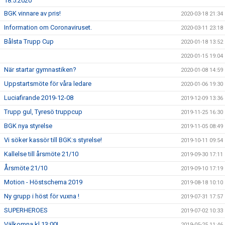
18.5.2020
BGK vinnare av pris!
2020-03-18 21:34
Information om Coronaviruset.
2020-03-11 23:18
Bålsta Trupp Cup
2020-01-18 13:52
2020-01-15 19:04
När startar gymnastiken?
2020-01-08 14:59
Uppstartsmöte för våra ledare
2020-01-06 19:30
Luciafirande 2019-12-08
2019-12-09 13:36
Trupp gul, Tyresö truppcup
2019-11-25 16:30
BGK nya styrelse
2019-11-05 08:49
Vi söker kassör till BGK:s styrelse!
2019-10-11 09:54
Kallelse till årsmöte 21/10
2019-09-30 17:11
Årsmöte 21/10
2019-09-10 17:19
Motion - Höstschema 2019
2019-08-18 10:10
Ny grupp i höst för vuxna !
2019-07-31 17:57
SUPERHEROES
2019-07-02 10:33
Välkomna kl 13:00!
2019-05-25 11:46