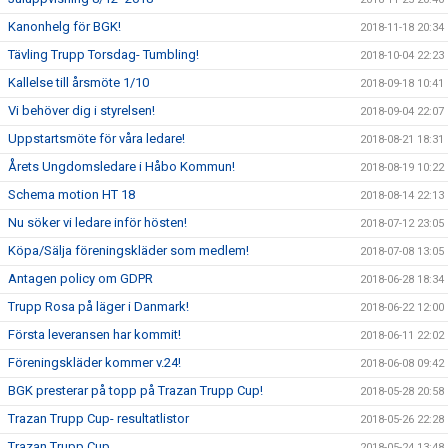
Kanonhelg för BGK!
2018-11-18 20:34
Tävling Trupp Torsdag- Tumbling!
2018-10-04 22:23
Kallelse till årsmöte 1/10
2018-09-18 10:41
Vi behöver dig i styrelsen!
2018-09-04 22:07
Uppstartsmöte för våra ledare!
2018-08-21 18:31
Årets Ungdomsledare i Håbo Kommun!
2018-08-19 10:22
Schema motion HT 18
2018-08-14 22:13
Nu söker vi ledare inför hösten!
2018-07-12 23:05
Köpa/Sälja föreningskläder som medlem!
2018-07-08 13:05
Antagen policy om GDPR
2018-06-28 18:34
Trupp Rosa på läger i Danmark!
2018-06-22 12:00
Första leveransen har kommit!
2018-06-11 22:02
Föreningskläder kommer v.24!
2018-06-08 09:42
BGK presterar på topp på Trazan Trupp Cup!
2018-05-28 20:58
Trazan Trupp Cup- resultatlistor
2018-05-26 22:28
Trazan Trupp Cup
2018-05-24 13:48