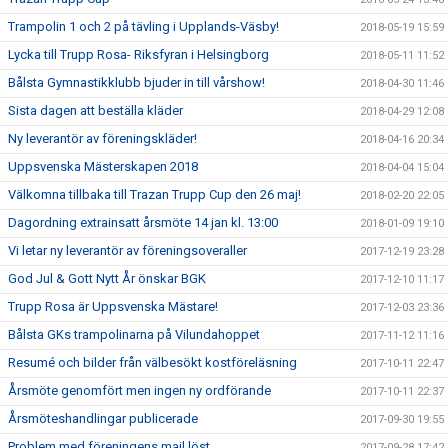
Trampolin 1 och 2 på tävling i Upplands-Väsby!
2018-05-19 15:59
Lycka till Trupp Rosa- Riksfyran i Helsingborg
2018-05-11 11:52
Bålsta Gymnastikklubb bjuder in till vårshow!
2018-04-30 11:46
Sista dagen att beställa kläder
2018-04-29 12:08
Ny leverantör av föreningskläder!
2018-04-16 20:34
Uppsvenska Mästerskapen 2018
2018-04-04 15:04
Välkomna tillbaka till Trazan Trupp Cup den 26 maj!
2018-02-20 22:05
Dagordning extrainsatt årsmöte 14 jan kl. 13:00
2018-01-09 19:10
Vi letar ny leverantör av föreningsoveraller
2017-12-19 23:28
God Jul & Gott Nytt År önskar BGK
2017-12-10 11:17
Trupp Rosa är Uppsvenska Mästare!
2017-12-03 23:36
Bålsta GKs trampolinarna på Vilundahoppet
2017-11-12 11:16
Resumé och bilder från välbesökt kostföreläsning
2017-10-11 22:47
Årsmöte genomfört men ingen ny ordförande
2017-10-11 22:37
Årsmöteshandlingar publicerade
2017-09-30 19:55
Problem med föreningens mail löst
2017-09-28 17:42