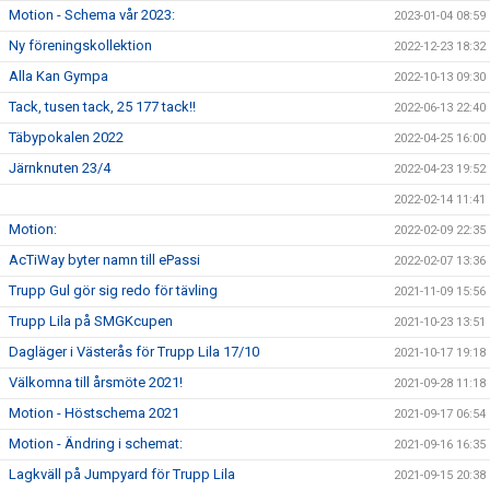
Motion - Schema vår 2023:
2023-01-04 08:59
Ny föreningskollektion
2022-12-23 18:32
Alla Kan Gympa
2022-10-13 09:30
Tack, tusen tack, 25 177 tack!!
2022-06-13 22:40
Täbypokalen 2022
2022-04-25 16:00
Järnknuten 23/4
2022-04-23 19:52
2022-02-14 11:41
Motion:
2022-02-09 22:35
AcTiWay byter namn till ePassi
2022-02-07 13:36
Trupp Gul gör sig redo för tävling
2021-11-09 15:56
Trupp Lila på SMGKcupen
2021-10-23 13:51
Dagläger i Västerås för Trupp Lila 17/10
2021-10-17 19:18
Välkomna till årsmöte 2021!
2021-09-28 11:18
Motion - Höstschema 2021
2021-09-17 06:54
Motion - Ändring i schemat:
2021-09-16 16:35
Lagkväll på Jumpyard för Trupp Lila
2021-09-15 20:38