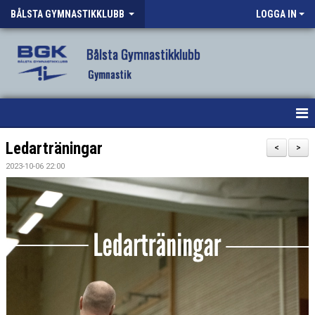
BÅLSTA GYMNASTIKKLUBB
LOGGA IN
Bålsta Gymnastikklubb
Gymnastik
HEM
Ledarträningar
<
>
2023-10-06 22:00
NYHETER
OM KLUBBEN
VÅR VERKSAMHET
VANLIGA FRÅGOR
FÖRENINGSKLÄDER BGK