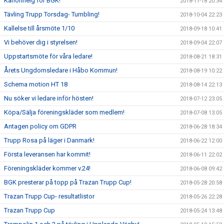
Kanonhelg för BGK!
2018-11-18 20:34
Tävling Trupp Torsdag- Tumbling!
2018-10-04 22:23
Kallelse till årsmöte 1/10
2018-09-18 10:41
Vi behöver dig i styrelsen!
2018-09-04 22:07
Uppstartsmöte för våra ledare!
2018-08-21 18:31
Årets Ungdomsledare i Håbo Kommun!
2018-08-19 10:22
Schema motion HT 18
2018-08-14 22:13
Nu söker vi ledare inför hösten!
2018-07-12 23:05
Köpa/Sälja föreningskläder som medlem!
2018-07-08 13:05
Antagen policy om GDPR
2018-06-28 18:34
Trupp Rosa på läger i Danmark!
2018-06-22 12:00
Första leveransen har kommit!
2018-06-11 22:02
Föreningskläder kommer v.24!
2018-06-08 09:42
BGK presterar på topp på Trazan Trupp Cup!
2018-05-28 20:58
Trazan Trupp Cup- resultatlistor
2018-05-26 22:28
Trazan Trupp Cup
2018-05-24 13:48