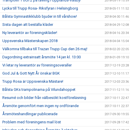
Trampolin 1 och 2 på tävling i Upplands-Väsby!
2018-05-19 15:59
Lycka till Trupp Rosa- Riksfyran i Helsingborg
2018-05-11 11:52
Bålsta Gymnastikklubb bjuder in till vårshow!
2018-04-30 11:46
Sista dagen att beställa kläder
2018-04-29 12:08
Ny leverantör av föreningskläder!
2018-04-16 20:34
Uppsvenska Mästerskapen 2018
2018-04-04 15:04
Välkomna tillbaka till Trazan Trupp Cup den 26 maj!
2018-02-20 22:05
Dagordning extrainsatt årsmöte 14 jan kl. 13:00
2018-01-09 19:10
Vi letar ny leverantör av föreningsoveraller
2017-12-19 23:28
God Jul & Gott Nytt År önskar BGK
2017-12-10 11:17
Trupp Rosa är Uppsvenska Mästare!
2017-12-03 23:36
Bålsta GKs trampolinarna på Vilundahoppet
2017-11-12 11:16
Resumé och bilder från välbesökt kostföreläsning
2017-10-11 22:47
Årsmöte genomfört men ingen ny ordförande
2017-10-11 22:37
Årsmöteshandlingar publicerade
2017-09-30 19:55
Problem med föreningens mail löst
2017-09-28 17:42