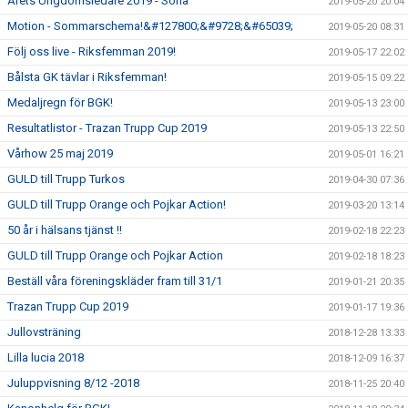
Årets Ungdomsledare 2019 - Sofia
2019-05-20 20:04
Motion - Sommarschema!&#127800;&#9728;&#65039;
2019-05-20 08:31
Följ oss live - Riksfemman 2019!
2019-05-17 22:02
Bålsta GK tävlar i Riksfemman!
2019-05-15 09:22
Medaljregn för BGK!
2019-05-13 23:00
Resultatlistor - Trazan Trupp Cup 2019
2019-05-13 22:50
Vårhow 25 maj 2019
2019-05-01 16:21
GULD till Trupp Turkos
2019-04-30 07:36
GULD till Trupp Orange och Pojkar Action!
2019-03-20 13:14
50 år i hälsans tjänst !!
2019-02-18 22:23
GULD till Trupp Orange och Pojkar Action
2019-02-18 18:23
Beställ våra föreningskläder fram till 31/1
2019-01-21 20:35
Trazan Trupp Cup 2019
2019-01-17 19:36
Jullovsträning
2018-12-28 13:33
Lilla lucia 2018
2018-12-09 16:37
Juluppvisning 8/12 -2018
2018-11-25 20:40