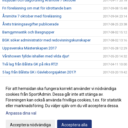
Inbjudan och dagordning Årsmöte 7 oktober
2017-09-17 20:18
Fri föreläsning om mat för idrottande barn
2017-09-08 15:48
Årsmöte 7 oktober med föreläsning
2017-09-04 23:14
Årets träningsavgifter publicerade
2017-08-25 23:38
Barngymnastik och Basgrupper
2017-08-02 15:12
BGK söker administratör med redovisningskunskaper
2017-08-02 13:16
Uppsvenska Mästerskapen 2017
2017-05-28 12:29
Vårshowen fyllde ishallen med vilda djur!
2017-05-20 14:32
Två lag från Bålsta GK på riks RT2!
2017-04-11 10:00
5 lag från Bålsta GK i Gävleborgsjakten 2017!
2017-03-20 19:42
Välkommen till Bålsta GKs nya webbplats!
2017-02-14 19:54
Vi söker fler ledare!
För att hemsidan ska fungera korrekt använder vi nödvändiga
2017-02-13 17:54
cookies från SportAdmin. Dessa går inte att stänga av.
Klubbkollektionen är här!
2017-02-13 17:53
Föreningen kan också använda frivilliga cookies, t.ex. för statistik
eller marknadsföring. Du väljer själv om du vill acceptera dessa.
Anpassa dina val
Cookie-inställningar
Gå till Webbversion
Acceptera nödvändiga
Acceptera alla