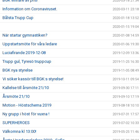
BGK vinnare av pris!
2020-03-18 21:34
Information om Coronaviruset.
2020-03-11 23:18
Bålsta Trupp Cup
2020-01-18 13:52
2020-01-15 19:04
När startar gymnastiken?
2020-01-08 14:59
Uppstartsmöte för våra ledare
2020-01-06 19:30
Luciafirande 2019-12-08
2019-12-09 13:36
Trupp gul, Tyresö truppcup
2019-11-25 16:30
BGK nya styrelse
2019-11-05 08:49
Vi söker kassör till BGK:s styrelse!
2019-10-11 09:54
Kallelse till årsmöte 21/10
2019-09-30 17:11
Årsmöte 21/10
2019-09-10 17:19
Motion - Höstschema 2019
2019-08-18 10:10
Ny grupp i höst för vuxna !
2019-07-31 17:57
SUPERHEROES
2019-07-02 10:33
Välkomna kl 13:00!
2019-05-25 11:46