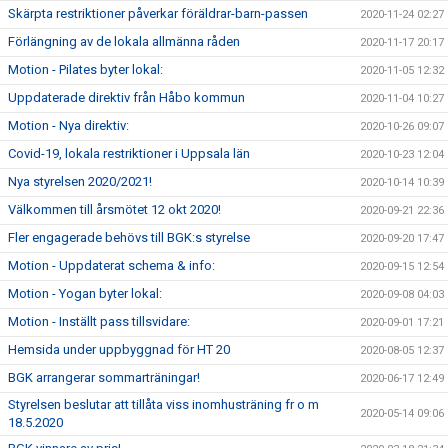
Skärpta restriktioner påverkar föräldrar-barn-passen
2020-11-24 02:27
Förlängning av de lokala allmänna råden
2020-11-17 20:17
Motion - Pilates byter lokal:
2020-11-05 12:32
Uppdaterade direktiv från Håbo kommun
2020-11-04 10:27
Motion - Nya direktiv:
2020-10-26 09:07
Covid-19, lokala restriktioner i Uppsala län
2020-10-23 12:04
Nya styrelsen 2020/2021!
2020-10-14 10:39
Välkommen till årsmötet 12 okt 2020!
2020-09-21 22:36
Fler engagerade behövs till BGK:s styrelse
2020-09-20 17:47
Motion - Uppdaterat schema & info:
2020-09-15 12:54
Motion - Yogan byter lokal:
2020-09-08 04:03
Motion - Inställt pass tillsvidare:
2020-09-01 17:21
Hemsida under uppbyggnad för HT 20
2020-08-05 12:37
BGK arrangerar sommarträningar!
2020-06-17 12:49
Styrelsen beslutar att tillåta viss inomhusträning fr o m
2020-05-14 09:06
18.5.2020