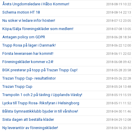
Årets Ungdomsledare i Håbo Kommun!
2018-08-19 10:22
Schema motion HT 18
2018-08-14 22:13
Nu söker vi ledare inför hösten!
2018-07-12 23:05
Köpa/Sälja föreningskläder som medlem!
2018-07-08 13:05
Antagen policy om GDPR
2018-06-28 18:34
Trupp Rosa på läger i Danmark!
2018-06-22 12:00
Första leveransen har kommit!
2018-06-11 22:02
Föreningskläder kommer v.24!
2018-06-08 09:42
BGK presterar på topp på Trazan Trupp Cup!
2018-05-28 20:58
Trazan Trupp Cup- resultatlistor
2018-05-26 22:28
Trazan Trupp Cup
2018-05-24 13:48
Trampolin 1 och 2 på tävling i Upplands-Väsby!
2018-05-19 15:59
Lycka till Trupp Rosa- Riksfyran i Helsingborg
2018-05-11 11:52
Bålsta Gymnastikklubb bjuder in till vårshow!
2018-04-30 11:46
Sista dagen att beställa kläder
2018-04-29 12:08
Ny leverantör av föreningskläder!
2018-04-16 20:34