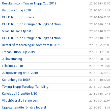
Resultatlistor - Trazan Trupp Cup 2019
2019-05-13 22:50
Vårhow 25 maj 2019
2019-05-01 16:21
GULD till Trupp Turkos
2019-04-30 07:36
GULD till Trupp Orange och Pojkar Action!
2019-03-20 13:14
50 år i hälsans tjänst !!
2019-02-18 22:23
GULD till Trupp Orange och Pojkar Action
2019-02-18 18:23
Beställ våra föreningskläder fram till 31/1
2019-01-21 20:35
Trazan Trupp Cup 2019
2019-01-17 19:36
Jullovsträning
2018-12-28 13:33
Lilla lucia 2018
2018-12-09 16:37
Juluppvisning 8/12 -2018
2018-11-25 20:40
Kanonhelg för BGK!
2018-11-18 20:34
Tävling Trupp Torsdag- Tumbling!
2018-10-04 22:23
Kallelse till årsmöte 1/10
2018-09-18 10:41
Vi behöver dig i styrelsen!
2018-09-04 22:07
Uppstartsmöte för våra ledare!
2018-08-21 18:31