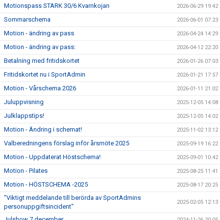
Motionspass STARK 30/6 Kvarnkojan
DOKUMENT
2026-06-29 19:42
Sommarschema
2026-06-01 07:23
ANMÄLAN
Motion - ändring av pass
2026-04-24 14:29
Motion - ändring av pass:
2026-04-12 22:20
LEDARE
Betalning med fritidskortet
2026-01-26 07:03
Fritidskortet nu i SportAdmin
2026-01-21 17:57
Motion - Vårschema 2026
2026-01-11 21:02
Juluppvisning
2025-12-05 14:08
Julklappstips!
2025-12-05 14:02
Motion - Ändring i schemat!
2025-11-02 13:12
Valberedningens förslag inför årsmöte 2025
2025-09-19 16:22
Motion - Uppdaterat Höstschema!
2025-09-01 10:42
Motion - Pilates
2025-08-25 11:41
Motion - HÖSTSCHEMA -2025
2025-08-17 20:25
"Viktigt meddelande till berörda av SportAdmins
2025-02-05 12:13
personuppgiftsincident"
Julshow 7 december
2024-11-26 20:05