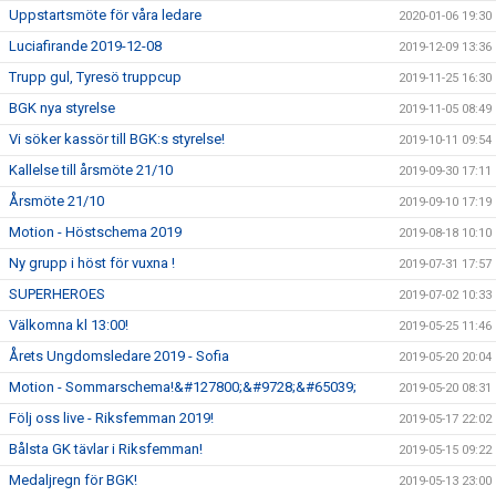
Uppstartsmöte för våra ledare
2020-01-06 19:30
Luciafirande 2019-12-08
2019-12-09 13:36
Trupp gul, Tyresö truppcup
2019-11-25 16:30
BGK nya styrelse
2019-11-05 08:49
Vi söker kassör till BGK:s styrelse!
2019-10-11 09:54
Kallelse till årsmöte 21/10
2019-09-30 17:11
Årsmöte 21/10
2019-09-10 17:19
Motion - Höstschema 2019
2019-08-18 10:10
Ny grupp i höst för vuxna !
2019-07-31 17:57
SUPERHEROES
2019-07-02 10:33
Välkomna kl 13:00!
2019-05-25 11:46
Årets Ungdomsledare 2019 - Sofia
2019-05-20 20:04
Motion - Sommarschema!&#127800;&#9728;&#65039;
2019-05-20 08:31
Följ oss live - Riksfemman 2019!
2019-05-17 22:02
Bålsta GK tävlar i Riksfemman!
2019-05-15 09:22
Medaljregn för BGK!
2019-05-13 23:00