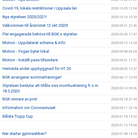
Covid-19, lokala restriktioner i Uppsala län
2020-10-23 12:04
Nya styrelsen 2020/2021!
2020-10-14 10:39
Välkommen till årsmötet 12 okt 2020!
2020-09-21 22:36
Fler engagerade behövs till BGK:s styrelse
2020-09-20 17:47
Motion - Uppdaterat schema & info:
2020-09-15 12:54
Motion - Yogan byter lokal:
2020-09-08 04:03
Motion - Inställt pass tillsvidare:
2020-09-01 17:21
Hemsida under uppbyggnad för HT 20
2020-08-05 12:37
BGK arrangerar sommarträningar!
2020-06-17 12:49
Styrelsen beslutar att tillåta viss inomhusträning fr o m
2020-05-14 09:06
18.5.2020
BGK vinnare av pris!
2020-03-18 21:34
Information om Coronaviruset.
2020-03-11 23:18
Bålsta Trupp Cup
2020-01-18 13:52
2020-01-15 19:04
När startar gymnastiken?
2020-01-08 14:59