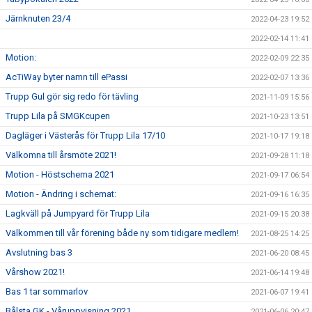
Järnknuten 23/4
2022-04-23 19:52
2022-02-14 11:41
Motion:
2022-02-09 22:35
AcTiWay byter namn till ePassi
2022-02-07 13:36
Trupp Gul gör sig redo för tävling
2021-11-09 15:56
Trupp Lila på SMGKcupen
2021-10-23 13:51
Dagläger i Västerås för Trupp Lila 17/10
2021-10-17 19:18
Välkomna till årsmöte 2021!
2021-09-28 11:18
Motion - Höstschema 2021
2021-09-17 06:54
Motion - Ändring i schemat:
2021-09-16 16:35
Lagkväll på Jumpyard för Trupp Lila
2021-09-15 20:38
Välkommen till vår förening både ny som tidigare medlem!
2021-08-25 14:25
Avslutning bas 3
2021-06-20 08:45
Vårshow 2021!
2021-06-14 19:48
Bas 1 tar sommarlov
2021-06-07 19:41
Bålsta GK - Våruppvisning 2021
2021-06-06 20:47