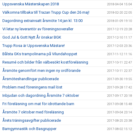
Uppsvenska Mästerskapen 2018
2018-04-04 15:04
Välkomna tillbaka till Trazan Trupp Cup den 26 maj!
2018-02-20 22:05
Dagordning extrainsatt årsmöte 14 jan kl. 13:00
2018-01-09 19:10
Vi letar ny leverantör av föreningsoveraller
2017-12-19 23:28
God Jul & Gott Nytt År önskar BGK
2017-12-10 11:17
Trupp Rosa är Uppsvenska Mästare!
2017-12-03 23:36
Bålsta GKs trampolinarna på Vilundahoppet
2017-11-12 11:16
Resumé och bilder från välbesökt kostföreläsning
2017-10-11 22:47
Årsmöte genomfört men ingen ny ordförande
2017-10-11 22:37
Årsmöteshandlingar publicerade
2017-09-30 19:55
Problem med föreningens mail löst
2017-09-28 17:42
Inbjudan och dagordning Årsmöte 7 oktober
2017-09-17 20:18
Fri föreläsning om mat för idrottande barn
2017-09-08 15:48
Årsmöte 7 oktober med föreläsning
2017-09-04 23:14
Årets träningsavgifter publicerade
2017-08-25 23:38
Barngymnastik och Basgrupper
2017-08-02 15:12