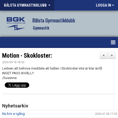
BÅLSTA GYMNASTIKKLUBB
LOGGA IN
Bålsta Gymnastikklubb
Gymnastik
HEM
Motion - Skokloster:
<
>
2024-09-18 18:50
NYHETER
Ledsen att behöva meddela att hallen i Skokloster inte är klar än😢
INGET PASS IKVÄLL!!
OM KLUBBEN
/Susanne
VÅR VERKSAMHET
VANLIGA FRÅGOR
Nyhetsarkiv
FÖRENINGSKLÄDER BGK
Nu kör vi igång
2026-07-28 17:53