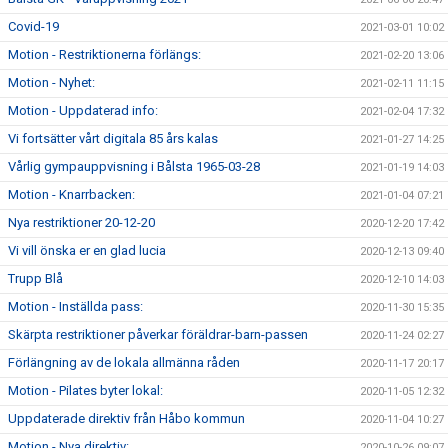
Covid-19
2021-03-01 10:02
Motion - Restriktionerna förlängs:
2021-02-20 13:06
Motion - Nyhet:
2021-02-11 11:15
Motion - Uppdaterad info:
2021-02-04 17:32
Vi fortsätter vårt digitala 85 års kalas
2021-01-27 14:25
Vårlig gympauppvisning i Bålsta 1965-03-28
2021-01-19 14:03
Motion - Knarrbacken:
2021-01-04 07:21
Nya restriktioner 20-12-20
2020-12-20 17:42
Vi vill önska er en glad lucia
2020-12-13 09:40
Trupp Blå
2020-12-10 14:03
Motion - Inställda pass:
2020-11-30 15:35
Skärpta restriktioner påverkar föräldrar-barn-passen
2020-11-24 02:27
Förlängning av de lokala allmänna råden
2020-11-17 20:17
Motion - Pilates byter lokal:
2020-11-05 12:32
Uppdaterade direktiv från Håbo kommun
2020-11-04 10:27
Motion - Nya direktiv:
2020-10-26 09:07