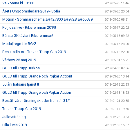
Välkomna kl 13:00!
2019-05-25 11:46
Årets Ungdomsledare 2019 - Sofia
2019-05-20 20:04
Motion - Sommarschema!&#127800;&#9728;&#65039;
2019-05-20 08:31
Följ oss live - Riksfemman 2019!
2019-05-17 22:02
Bålsta GK tävlar i Riksfemman!
2019-05-15 09:22
Medaljregn för BGK!
2019-05-13 23:00
Resultatlistor - Trazan Trupp Cup 2019
2019-05-13 22:50
Vårhow 25 maj 2019
2019-05-01 16:21
GULD till Trupp Turkos
2019-04-30 07:36
GULD till Trupp Orange och Pojkar Action!
2019-03-20 13:14
50 år i hälsans tjänst !!
2019-02-18 22:23
GULD till Trupp Orange och Pojkar Action
2019-02-18 18:23
Beställ våra föreningskläder fram till 31/1
2019-01-21 20:35
Trazan Trupp Cup 2019
2019-01-17 19:36
Jullovsträning
2018-12-28 13:33
Lilla lucia 2018
2018-12-09 16:37