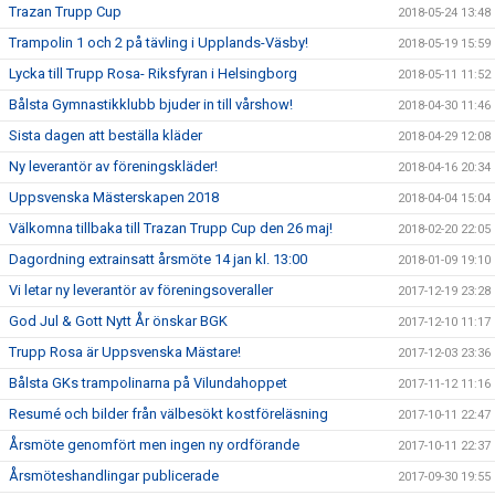
Trazan Trupp Cup
2018-05-24 13:48
Trampolin 1 och 2 på tävling i Upplands-Väsby!
2018-05-19 15:59
Lycka till Trupp Rosa- Riksfyran i Helsingborg
2018-05-11 11:52
Bålsta Gymnastikklubb bjuder in till vårshow!
2018-04-30 11:46
Sista dagen att beställa kläder
2018-04-29 12:08
Ny leverantör av föreningskläder!
2018-04-16 20:34
Uppsvenska Mästerskapen 2018
2018-04-04 15:04
Välkomna tillbaka till Trazan Trupp Cup den 26 maj!
2018-02-20 22:05
Dagordning extrainsatt årsmöte 14 jan kl. 13:00
2018-01-09 19:10
Vi letar ny leverantör av föreningsoveraller
2017-12-19 23:28
God Jul & Gott Nytt År önskar BGK
2017-12-10 11:17
Trupp Rosa är Uppsvenska Mästare!
2017-12-03 23:36
Bålsta GKs trampolinarna på Vilundahoppet
2017-11-12 11:16
Resumé och bilder från välbesökt kostföreläsning
2017-10-11 22:47
Årsmöte genomfört men ingen ny ordförande
2017-10-11 22:37
Årsmöteshandlingar publicerade
2017-09-30 19:55