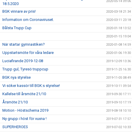
2020-05-14 09:06
18.5.2020
BGK vinnare av pris!
2020-03-18 21:34
Information om Coronaviruset.
2020-03-11 23:18
Bålsta Trupp Cup
2020-01-18 13:52
2020-01-15 19:04
När startar gymnastiken?
2020-01-08 14:59
Uppstartsmöte för våra ledare
2020-01-06 19:30
Luciafirande 2019-12-08
2019-12-09 13:36
Trupp gul, Tyresö truppcup
2019-11-25 16:30
BGK nya styrelse
2019-11-05 08:49
Vi söker kassör till BGK:s styrelse!
2019-10-11 09:54
Kallelse till årsmöte 21/10
2019-09-30 17:11
Årsmöte 21/10
2019-09-10 17:19
Motion - Höstschema 2019
2019-08-18 10:10
Ny grupp i höst för vuxna !
2019-07-31 17:57
SUPERHEROES
2019-07-02 10:33