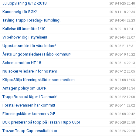
Juluppvisning 8/12 -2018
2018-11-25 20:40
Kanonhelg för BGK!
2018-11-18 20:34
Tävling Trupp Torsdag- Tumbling!
2018-10-04 22:23
Kallelse till årsmöte 1/10
2018-09-18 10:41
Vi behöver dig i styrelsen!
2018-09-04 22:07
Uppstartsmöte för våra ledare!
2018-08-21 18:31
Årets Ungdomsledare i Håbo Kommun!
2018-08-19 10:22
Schema motion HT 18
2018-08-14 22:13
Nu söker vi ledare inför hösten!
2018-07-12 23:05
Köpa/Sälja föreningskläder som medlem!
2018-07-08 13:05
Antagen policy om GDPR
2018-06-28 18:34
Trupp Rosa på läger i Danmark!
2018-06-22 12:00
Första leveransen har kommit!
2018-06-11 22:02
Föreningskläder kommer v.24!
2018-06-08 09:42
BGK presterar på topp på Trazan Trupp Cup!
2018-05-28 20:58
Trazan Trupp Cup- resultatlistor
2018-05-26 22:28