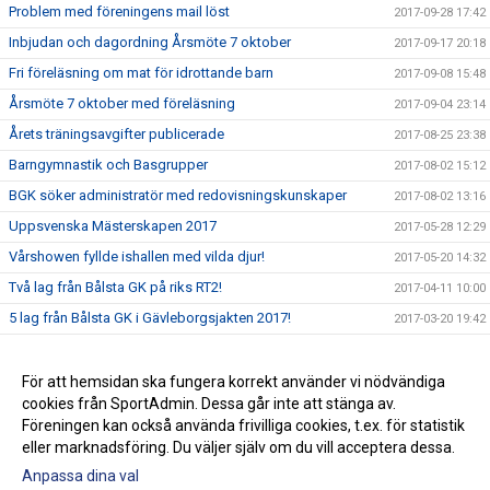
Problem med föreningens mail löst
2017-09-28 17:42
Inbjudan och dagordning Årsmöte 7 oktober
2017-09-17 20:18
Fri föreläsning om mat för idrottande barn
2017-09-08 15:48
Årsmöte 7 oktober med föreläsning
2017-09-04 23:14
Årets träningsavgifter publicerade
2017-08-25 23:38
Barngymnastik och Basgrupper
2017-08-02 15:12
BGK söker administratör med redovisningskunskaper
2017-08-02 13:16
Uppsvenska Mästerskapen 2017
2017-05-28 12:29
Vårshowen fyllde ishallen med vilda djur!
2017-05-20 14:32
Två lag från Bålsta GK på riks RT2!
2017-04-11 10:00
5 lag från Bålsta GK i Gävleborgsjakten 2017!
2017-03-20 19:42
Välkommen till Bålsta GKs nya webbplats!
2017-02-14 19:54
Vi söker fler ledare!
För att hemsidan ska fungera korrekt använder vi nödvändiga
2017-02-13 17:54
cookies från SportAdmin. Dessa går inte att stänga av.
Klubbkollektionen är här!
2017-02-13 17:53
Föreningen kan också använda frivilliga cookies, t.ex. för statistik
eller marknadsföring. Du väljer själv om du vill acceptera dessa.
Anpassa dina val