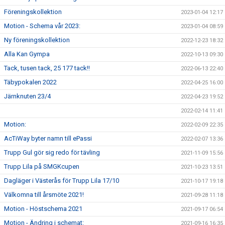
Föreningskollektion
2023-01-04 12:17
Motion - Schema vår 2023:
2023-01-04 08:59
Ny föreningskollektion
2022-12-23 18:32
Alla Kan Gympa
2022-10-13 09:30
Tack, tusen tack, 25 177 tack!!
2022-06-13 22:40
Täbypokalen 2022
2022-04-25 16:00
Järnknuten 23/4
2022-04-23 19:52
2022-02-14 11:41
Motion:
2022-02-09 22:35
AcTiWay byter namn till ePassi
2022-02-07 13:36
Trupp Gul gör sig redo för tävling
2021-11-09 15:56
Trupp Lila på SMGKcupen
2021-10-23 13:51
Dagläger i Västerås för Trupp Lila 17/10
2021-10-17 19:18
Välkomna till årsmöte 2021!
2021-09-28 11:18
Motion - Höstschema 2021
2021-09-17 06:54
Motion - Ändring i schemat:
2021-09-16 16:35