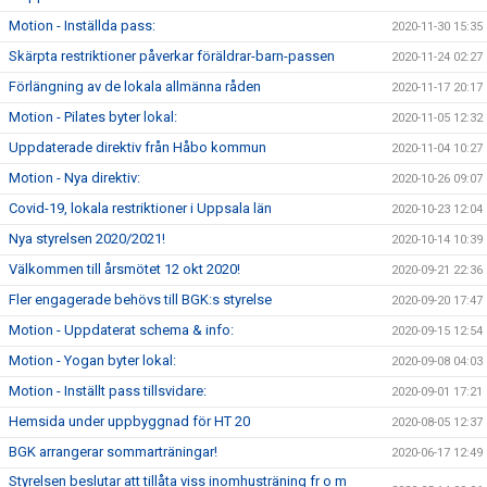
Motion - Inställda pass:
2020-11-30 15:35
Skärpta restriktioner påverkar föräldrar-barn-passen
2020-11-24 02:27
Förlängning av de lokala allmänna råden
2020-11-17 20:17
Motion - Pilates byter lokal:
2020-11-05 12:32
Uppdaterade direktiv från Håbo kommun
2020-11-04 10:27
Motion - Nya direktiv:
2020-10-26 09:07
Covid-19, lokala restriktioner i Uppsala län
2020-10-23 12:04
Nya styrelsen 2020/2021!
2020-10-14 10:39
Välkommen till årsmötet 12 okt 2020!
2020-09-21 22:36
Fler engagerade behövs till BGK:s styrelse
2020-09-20 17:47
Motion - Uppdaterat schema & info:
2020-09-15 12:54
Motion - Yogan byter lokal:
2020-09-08 04:03
Motion - Inställt pass tillsvidare:
2020-09-01 17:21
Hemsida under uppbyggnad för HT 20
2020-08-05 12:37
BGK arrangerar sommarträningar!
2020-06-17 12:49
Styrelsen beslutar att tillåta viss inomhusträning fr o m