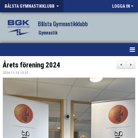
BÅLSTA GYMNASTIKKLUBB
LOGGA IN
Bålsta Gymnastikklubb
Gymnastik
HEM
Årets förening 2024
<
>
2024-11-15 15:51
NYHETER
OM KLUBBEN
VÅR VERKSAMHET
VANLIGA FRÅGOR
FÖRENINGSKLÄDER BGK