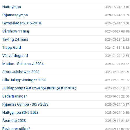
Nattgympa
2024-05-24 10:10
Pyjamasgympa
2024-05-24 10:09
Gympaläger 2016-2018
2024-05-24 10:08
Vårshow 11 maj
2024-04-27 08:18
Tävling 24 mars
2024-03-28 12:22
Trupp Guld
2024-01-31 18:32
Vår värdegrund
2024-01-09 12:34
Motion - Schema vt 2024
2024-01-07 20:37
Stora Julshowen 2023
2023-12-05 21:59
Lilla Juluppvisningen 2023
2023-12-05 21:55
Julklappstips &#129489;&#8205;&#127876;
2023-12-05 19:57
Ledarträningar
2023-10-06 22:00
Pyjamas Gympa - 30/9 2023
2023-09-24 10:37
Nattgympa 30/9-2023
2023-09-24 10:35
Årsmöte 2023
2023-09-14 21:12
Revisorer sökes!
2023-09-13 07:55