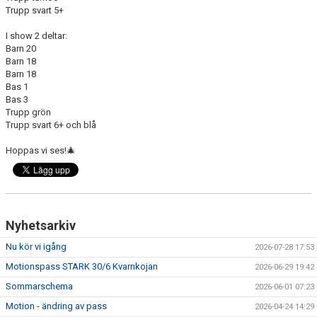
Trupp svart 5+
I show 2 deltar:
Barn 20
Barn 18
Barn 18
Bas 1
Bas 3
Trupp grön
Trupp svart 6+ och blå
Hoppas vi ses!🎄
Nyhetsarkiv
Nu kör vi igång
2026-07-28 17:53
Motionspass STARK 30/6 Kvarnkojan
2026-06-29 19:42
Sommarschema
2026-06-01 07:23
Motion - ändring av pass
2026-04-24 14:29