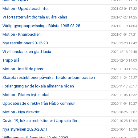
2021-02-11 11:15
Motion - Uppdaterad info:
2021-02-04 17:32
Vi fortsätter vårt digitala 85 års kalas
2021-01-27 14:25
Vårlig gympauppvisning i Bålsta 1965-03-28
2021-01-19 14:03
Motion - Knarrbacken:
2021-01-04 07:21
Nya restriktioner 20-12-20
2020-12-20 17:42
Vi vill önska er en glad lucia
2020-12-13 09:40
Trupp Blå
2020-12-10 14:03
Motion - Inställda pass:
2020-11-30 15:35
Skärpta restriktioner påverkar föräldrar-barn-passen
2020-11-24 02:27
Förlängning av de lokala allmänna råden
2020-11-17 20:17
Motion - Pilates byter lokal:
2020-11-05 12:32
Uppdaterade direktiv från Håbo kommun
2020-11-04 10:27
Motion - Nya direktiv:
2020-10-26 09:07
Covid-19, lokala restriktioner i Uppsala län
2020-10-23 12:04
Nya styrelsen 2020/2021!
2020-10-14 10:39
Välkommen till årsmötet 12 okt 2020!