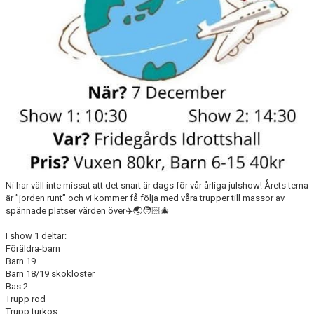
DOKUMENT
ANMÄLAN
LEDARE
Ni har väll inte missat att det snart är dags för vår årliga julshow! Årets tema
är ”jorden runt” och vi kommer få följa med våra trupper till massor av
spännade platser värden över✈️🌏🧑🏻‍🎄
I show 1 deltar:
Föräldra-barn
Barn 19
Barn 18/19 skokloster
Bas 2
Trupp röd
Trupp turkos