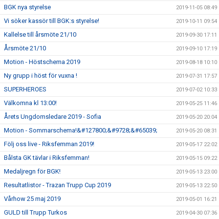
BGK nya styrelse
2019-11-05 08:49
Vi söker kassör till BGK:s styrelse!
2019-10-11 09:54
Kallelse till årsmöte 21/10
2019-09-30 17:11
Årsmöte 21/10
2019-09-10 17:19
Motion - Höstschema 2019
2019-08-18 10:10
Ny grupp i höst för vuxna !
2019-07-31 17:57
SUPERHEROES
2019-07-02 10:33
Välkomna kl 13:00!
2019-05-25 11:46
Årets Ungdomsledare 2019 - Sofia
2019-05-20 20:04
Motion - Sommarschema!&#127800;&#9728;&#65039;
2019-05-20 08:31
Följ oss live - Riksfemman 2019!
2019-05-17 22:02
Bålsta GK tävlar i Riksfemman!
2019-05-15 09:22
Medaljregn för BGK!
2019-05-13 23:00
Resultatlistor - Trazan Trupp Cup 2019
2019-05-13 22:50
Vårhow 25 maj 2019
2019-05-01 16:21
GULD till Trupp Turkos
2019-04-30 07:36