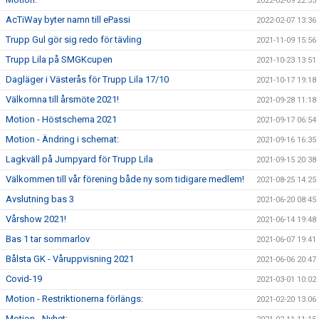
2022-02-09 22:35
AcTiWay byter namn till ePassi
2022-02-07 13:36
Trupp Gul gör sig redo för tävling
2021-11-09 15:56
Trupp Lila på SMGKcupen
2021-10-23 13:51
Dagläger i Västerås för Trupp Lila 17/10
2021-10-17 19:18
Välkomna till årsmöte 2021!
2021-09-28 11:18
Motion - Höstschema 2021
2021-09-17 06:54
Motion - Ändring i schemat:
2021-09-16 16:35
Lagkväll på Jumpyard för Trupp Lila
2021-09-15 20:38
Välkommen till vår förening både ny som tidigare medlem!
2021-08-25 14:25
Avslutning bas 3
2021-06-20 08:45
Vårshow 2021!
2021-06-14 19:48
Bas 1 tar sommarlov
2021-06-07 19:41
Bålsta GK - Våruppvisning 2021
2021-06-06 20:47
Covid-19
2021-03-01 10:02
Motion - Restriktionerna förlängs:
2021-02-20 13:06
Motion - Nyhet: