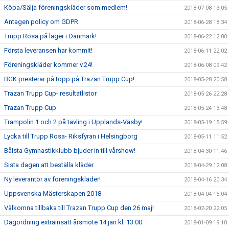
Köpa/Sälja föreningskläder som medlem!
2018-07-08 13:05
Antagen policy om GDPR
2018-06-28 18:34
Trupp Rosa på läger i Danmark!
2018-06-22 12:00
Första leveransen har kommit!
2018-06-11 22:02
Föreningskläder kommer v.24!
2018-06-08 09:42
BGK presterar på topp på Trazan Trupp Cup!
2018-05-28 20:58
Trazan Trupp Cup- resultatlistor
2018-05-26 22:28
Trazan Trupp Cup
2018-05-24 13:48
Trampolin 1 och 2 på tävling i Upplands-Väsby!
2018-05-19 15:59
Lycka till Trupp Rosa- Riksfyran i Helsingborg
2018-05-11 11:52
Bålsta Gymnastikklubb bjuder in till vårshow!
2018-04-30 11:46
Sista dagen att beställa kläder
2018-04-29 12:08
Ny leverantör av föreningskläder!
2018-04-16 20:34
Uppsvenska Mästerskapen 2018
2018-04-04 15:04
Välkomna tillbaka till Trazan Trupp Cup den 26 maj!
2018-02-20 22:05
Dagordning extrainsatt årsmöte 14 jan kl. 13:00
2018-01-09 19:10