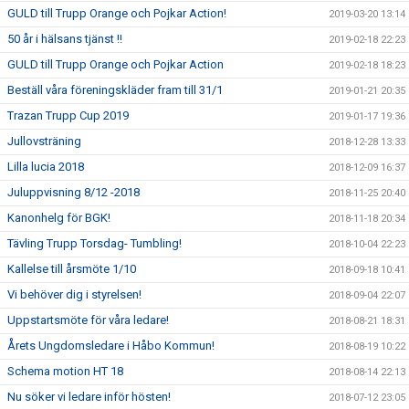
GULD till Trupp Orange och Pojkar Action!
2019-03-20 13:14
50 år i hälsans tjänst !!
2019-02-18 22:23
GULD till Trupp Orange och Pojkar Action
2019-02-18 18:23
Beställ våra föreningskläder fram till 31/1
2019-01-21 20:35
Trazan Trupp Cup 2019
2019-01-17 19:36
Jullovsträning
2018-12-28 13:33
Lilla lucia 2018
2018-12-09 16:37
Juluppvisning 8/12 -2018
2018-11-25 20:40
Kanonhelg för BGK!
2018-11-18 20:34
Tävling Trupp Torsdag- Tumbling!
2018-10-04 22:23
Kallelse till årsmöte 1/10
2018-09-18 10:41
Vi behöver dig i styrelsen!
2018-09-04 22:07
Uppstartsmöte för våra ledare!
2018-08-21 18:31
Årets Ungdomsledare i Håbo Kommun!
2018-08-19 10:22
Schema motion HT 18
2018-08-14 22:13
Nu söker vi ledare inför hösten!
2018-07-12 23:05