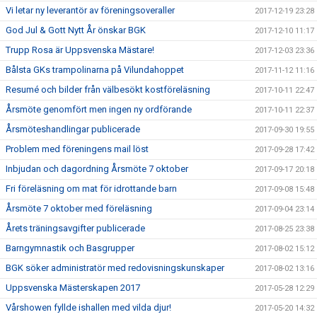
Vi letar ny leverantör av föreningsoveraller
2017-12-19 23:28
God Jul & Gott Nytt År önskar BGK
2017-12-10 11:17
Trupp Rosa är Uppsvenska Mästare!
2017-12-03 23:36
Bålsta GKs trampolinarna på Vilundahoppet
2017-11-12 11:16
Resumé och bilder från välbesökt kostföreläsning
2017-10-11 22:47
Årsmöte genomfört men ingen ny ordförande
2017-10-11 22:37
Årsmöteshandlingar publicerade
2017-09-30 19:55
Problem med föreningens mail löst
2017-09-28 17:42
Inbjudan och dagordning Årsmöte 7 oktober
2017-09-17 20:18
Fri föreläsning om mat för idrottande barn
2017-09-08 15:48
Årsmöte 7 oktober med föreläsning
2017-09-04 23:14
Årets träningsavgifter publicerade
2017-08-25 23:38
Barngymnastik och Basgrupper
2017-08-02 15:12
BGK söker administratör med redovisningskunskaper
2017-08-02 13:16
Uppsvenska Mästerskapen 2017
2017-05-28 12:29
Vårshowen fyllde ishallen med vilda djur!
2017-05-20 14:32