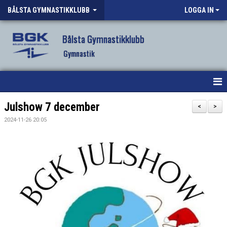
BÅLSTA GYMNASTIKKLUBB
LOGGA IN
Bålsta Gymnastikklubb
Gymnastik
HEM
Julshow 7 december
<
>
2024-11-26 20:05
NYHETER
OM KLUBBEN
VÅR VERKSAMHET
VANLIGA FRÅGOR
FÖRENINGSKLÄDER BGK