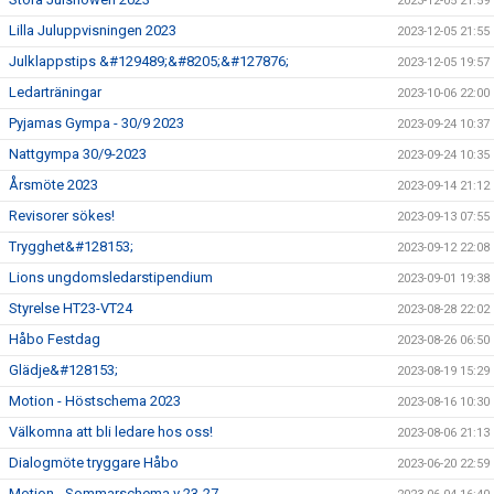
2023-12-05 21:59
Lilla Juluppvisningen 2023
2023-12-05 21:55
Julklappstips &#129489;&#8205;&#127876;
2023-12-05 19:57
Ledarträningar
2023-10-06 22:00
Pyjamas Gympa - 30/9 2023
2023-09-24 10:37
Nattgympa 30/9-2023
2023-09-24 10:35
Årsmöte 2023
2023-09-14 21:12
Revisorer sökes!
2023-09-13 07:55
Trygghet&#128153;
2023-09-12 22:08
Lions ungdomsledarstipendium
2023-09-01 19:38
Styrelse HT23-VT24
2023-08-28 22:02
Håbo Festdag
2023-08-26 06:50
Glädje&#128153;
2023-08-19 15:29
Motion - Höstschema 2023
2023-08-16 10:30
Välkomna att bli ledare hos oss!
2023-08-06 21:13
Dialogmöte tryggare Håbo
2023-06-20 22:59
Motion - Sommarschema v 23-27