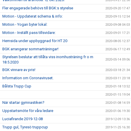
2020-09-21 22:36
Fler engagerade behövs till BGK:s styrelse
2020-09-20 17:47
Motion - Uppdaterat schema & info:
2020-09-15 12:54
Motion - Yogan byter lokal:
2020-09-08 04:03
Motion - Inställt pass tillsvidare:
2020-09-01 17:21
Hemsida under uppbyggnad för HT 20
2020-08-05 12:37
BGK arrangerar sommarträningar!
2020-06-17 12:49
Styrelsen beslutar att tillåta viss inomhusträning fr o m
2020-05-14 09:06
18.5.2020
BGK vinnare av pris!
2020-03-18 21:34
Information om Coronaviruset.
2020-03-11 23:18
Bålsta Trupp Cup
2020-01-18 13:52
2020-01-15 19:04
När startar gymnastiken?
2020-01-08 14:59
Uppstartsmöte för våra ledare
2020-01-06 19:30
Luciafirande 2019-12-08
2019-12-09 13:36
Trupp gul, Tyresö truppcup
2019-11-25 16:30