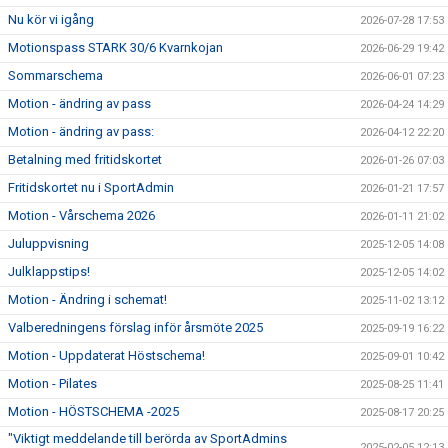
DOKUMENT
Nu kör vi igång
2026-07-28 17:53
Motionspass STARK 30/6 Kvarnkojan
2026-06-29 19:42
ANMÄLAN
Sommarschema
2026-06-01 07:23
LEDARE
Motion - ändring av pass
2026-04-24 14:29
Motion - ändring av pass:
2026-04-12 22:20
Betalning med fritidskortet
2026-01-26 07:03
Fritidskortet nu i SportAdmin
2026-01-21 17:57
Motion - Vårschema 2026
2026-01-11 21:02
Juluppvisning
2025-12-05 14:08
Julklappstips!
2025-12-05 14:02
Motion - Ändring i schemat!
2025-11-02 13:12
Valberedningens förslag inför årsmöte 2025
2025-09-19 16:22
Motion - Uppdaterat Höstschema!
2025-09-01 10:42
Motion - Pilates
2025-08-25 11:41
Motion - HÖSTSCHEMA -2025
2025-08-17 20:25
"Viktigt meddelande till berörda av SportAdmins
2025-02-05 12:13