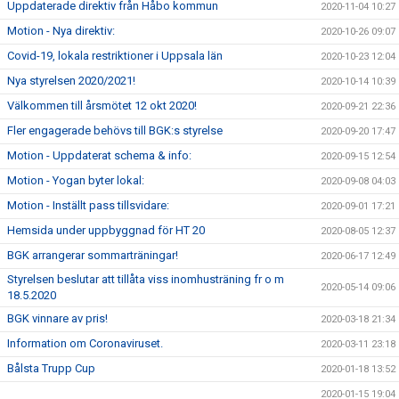
Uppdaterade direktiv från Håbo kommun
2020-11-04 10:27
Motion - Nya direktiv:
2020-10-26 09:07
Covid-19, lokala restriktioner i Uppsala län
2020-10-23 12:04
Nya styrelsen 2020/2021!
2020-10-14 10:39
Välkommen till årsmötet 12 okt 2020!
2020-09-21 22:36
Fler engagerade behövs till BGK:s styrelse
2020-09-20 17:47
Motion - Uppdaterat schema & info:
2020-09-15 12:54
Motion - Yogan byter lokal:
2020-09-08 04:03
Motion - Inställt pass tillsvidare:
2020-09-01 17:21
Hemsida under uppbyggnad för HT 20
2020-08-05 12:37
BGK arrangerar sommarträningar!
2020-06-17 12:49
Styrelsen beslutar att tillåta viss inomhusträning fr o m
2020-05-14 09:06
18.5.2020
BGK vinnare av pris!
2020-03-18 21:34
Information om Coronaviruset.
2020-03-11 23:18
Bålsta Trupp Cup
2020-01-18 13:52
2020-01-15 19:04