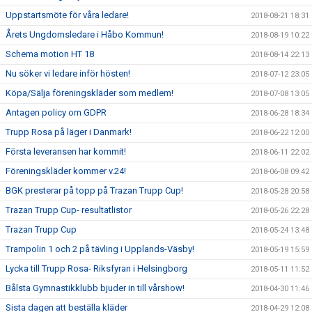
Uppstartsmöte för våra ledare!
2018-08-21 18:31
Årets Ungdomsledare i Håbo Kommun!
2018-08-19 10:22
Schema motion HT 18
2018-08-14 22:13
Nu söker vi ledare inför hösten!
2018-07-12 23:05
Köpa/Sälja föreningskläder som medlem!
2018-07-08 13:05
Antagen policy om GDPR
2018-06-28 18:34
Trupp Rosa på läger i Danmark!
2018-06-22 12:00
Första leveransen har kommit!
2018-06-11 22:02
Föreningskläder kommer v.24!
2018-06-08 09:42
BGK presterar på topp på Trazan Trupp Cup!
2018-05-28 20:58
Trazan Trupp Cup- resultatlistor
2018-05-26 22:28
Trazan Trupp Cup
2018-05-24 13:48
Trampolin 1 och 2 på tävling i Upplands-Väsby!
2018-05-19 15:59
Lycka till Trupp Rosa- Riksfyran i Helsingborg
2018-05-11 11:52
Bålsta Gymnastikklubb bjuder in till vårshow!
2018-04-30 11:46
Sista dagen att beställa kläder
2018-04-29 12:08