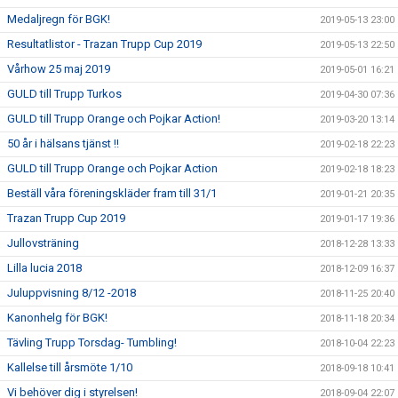
Medaljregn för BGK!
2019-05-13 23:00
Resultatlistor - Trazan Trupp Cup 2019
2019-05-13 22:50
Vårhow 25 maj 2019
2019-05-01 16:21
GULD till Trupp Turkos
2019-04-30 07:36
GULD till Trupp Orange och Pojkar Action!
2019-03-20 13:14
50 år i hälsans tjänst !!
2019-02-18 22:23
GULD till Trupp Orange och Pojkar Action
2019-02-18 18:23
Beställ våra föreningskläder fram till 31/1
2019-01-21 20:35
Trazan Trupp Cup 2019
2019-01-17 19:36
Jullovsträning
2018-12-28 13:33
Lilla lucia 2018
2018-12-09 16:37
Juluppvisning 8/12 -2018
2018-11-25 20:40
Kanonhelg för BGK!
2018-11-18 20:34
Tävling Trupp Torsdag- Tumbling!
2018-10-04 22:23
Kallelse till årsmöte 1/10
2018-09-18 10:41
Vi behöver dig i styrelsen!
2018-09-04 22:07