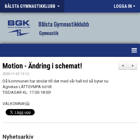
BÅLSTA GYMNASTIKKLUBB
LOGGA IN
Bålsta Gymnastikklubb
Gymnastik
HEM
Motion - Ändring i schemat!
<
>
2025-11-02 13:12
NYHETER
Då kommunen har strulat till det med vår hall-tid så byter nu
Agnetas LÄTTGYMPA tid till:
OM KLUBBEN
TISDAGAR KL: 17:00-18:00!
VÄLKOMNA!🤗
VÅR VERKSAMHET
VANLIGA FRÅGOR
FÖRENINGSKLÄDER BGK
Nyhetsarkiv