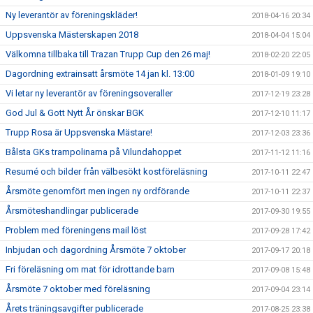
Ny leverantör av föreningskläder!
2018-04-16 20:34
Uppsvenska Mästerskapen 2018
2018-04-04 15:04
Välkomna tillbaka till Trazan Trupp Cup den 26 maj!
2018-02-20 22:05
Dagordning extrainsatt årsmöte 14 jan kl. 13:00
2018-01-09 19:10
Vi letar ny leverantör av föreningsoveraller
2017-12-19 23:28
God Jul & Gott Nytt År önskar BGK
2017-12-10 11:17
Trupp Rosa är Uppsvenska Mästare!
2017-12-03 23:36
Bålsta GKs trampolinarna på Vilundahoppet
2017-11-12 11:16
Resumé och bilder från välbesökt kostföreläsning
2017-10-11 22:47
Årsmöte genomfört men ingen ny ordförande
2017-10-11 22:37
Årsmöteshandlingar publicerade
2017-09-30 19:55
Problem med föreningens mail löst
2017-09-28 17:42
Inbjudan och dagordning Årsmöte 7 oktober
2017-09-17 20:18
Fri föreläsning om mat för idrottande barn
2017-09-08 15:48
Årsmöte 7 oktober med föreläsning
2017-09-04 23:14
Årets träningsavgifter publicerade
2017-08-25 23:38