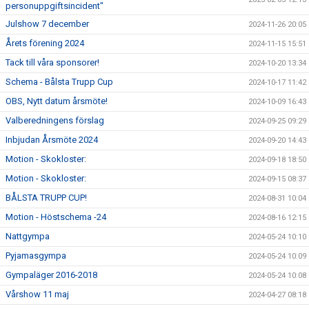
personuppgiftsincident"
Julshow 7 december
2024-11-26 20:05
Årets förening 2024
2024-11-15 15:51
Tack till våra sponsorer!
2024-10-20 13:34
Schema - Bålsta Trupp Cup
2024-10-17 11:42
OBS, Nytt datum årsmöte!
2024-10-09 16:43
Valberedningens förslag
2024-09-25 09:29
Inbjudan Årsmöte 2024
2024-09-20 14:43
Motion - Skokloster:
2024-09-18 18:50
Motion - Skokloster:
2024-09-15 08:37
BÅLSTA TRUPP CUP!
2024-08-31 10:04
Motion - Höstschema -24
2024-08-16 12:15
Nattgympa
2024-05-24 10:10
Pyjamasgympa
2024-05-24 10:09
Gympaläger 2016-2018
2024-05-24 10:08
Vårshow 11 maj
2024-04-27 08:18