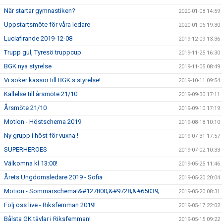
När startar gymnastiken?
2020-01-08 14:59
Uppstartsmöte för våra ledare
2020-01-06 19:30
Luciafirande 2019-12-08
2019-12-09 13:36
Trupp gul, Tyresö truppcup
2019-11-25 16:30
BGK nya styrelse
2019-11-05 08:49
Vi söker kassör till BGK:s styrelse!
2019-10-11 09:54
Kallelse till årsmöte 21/10
2019-09-30 17:11
Årsmöte 21/10
2019-09-10 17:19
Motion - Höstschema 2019
2019-08-18 10:10
Ny grupp i höst för vuxna !
2019-07-31 17:57
SUPERHEROES
2019-07-02 10:33
Välkomna kl 13:00!
2019-05-25 11:46
Årets Ungdomsledare 2019 - Sofia
2019-05-20 20:04
Motion - Sommarschema!&#127800;&#9728;&#65039;
2019-05-20 08:31
Följ oss live - Riksfemman 2019!
2019-05-17 22:02
Bålsta GK tävlar i Riksfemman!
2019-05-15 09:22