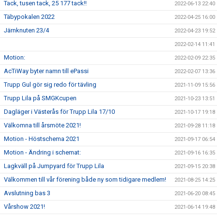
Tack, tusen tack, 25 177 tack!!
2022-06-13 22:40
Täbypokalen 2022
2022-04-25 16:00
Järnknuten 23/4
2022-04-23 19:52
2022-02-14 11:41
Motion:
2022-02-09 22:35
AcTiWay byter namn till ePassi
2022-02-07 13:36
Trupp Gul gör sig redo för tävling
2021-11-09 15:56
Trupp Lila på SMGKcupen
2021-10-23 13:51
Dagläger i Västerås för Trupp Lila 17/10
2021-10-17 19:18
Välkomna till årsmöte 2021!
2021-09-28 11:18
Motion - Höstschema 2021
2021-09-17 06:54
Motion - Ändring i schemat:
2021-09-16 16:35
Lagkväll på Jumpyard för Trupp Lila
2021-09-15 20:38
Välkommen till vår förening både ny som tidigare medlem!
2021-08-25 14:25
Avslutning bas 3
2021-06-20 08:45
Vårshow 2021!
2021-06-14 19:48