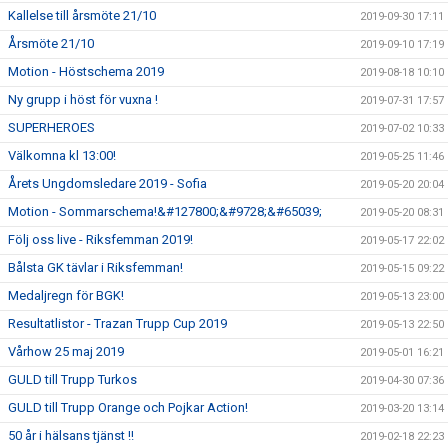
Kallelse till årsmöte 21/10
2019-09-30 17:11
Årsmöte 21/10
2019-09-10 17:19
Motion - Höstschema 2019
2019-08-18 10:10
Ny grupp i höst för vuxna !
2019-07-31 17:57
SUPERHEROES
2019-07-02 10:33
Välkomna kl 13:00!
2019-05-25 11:46
Årets Ungdomsledare 2019 - Sofia
2019-05-20 20:04
Motion - Sommarschema!&#127800;&#9728;&#65039;
2019-05-20 08:31
Följ oss live - Riksfemman 2019!
2019-05-17 22:02
Bålsta GK tävlar i Riksfemman!
2019-05-15 09:22
Medaljregn för BGK!
2019-05-13 23:00
Resultatlistor - Trazan Trupp Cup 2019
2019-05-13 22:50
Vårhow 25 maj 2019
2019-05-01 16:21
GULD till Trupp Turkos
2019-04-30 07:36
GULD till Trupp Orange och Pojkar Action!
2019-03-20 13:14
50 år i hälsans tjänst !!
2019-02-18 22:23