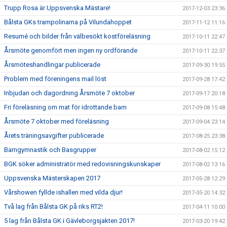
Trupp Rosa är Uppsvenska Mästare!
2017-12-03 23:36
Bålsta GKs trampolinarna på Vilundahoppet
2017-11-12 11:16
Resumé och bilder från välbesökt kostföreläsning
2017-10-11 22:47
Årsmöte genomfört men ingen ny ordförande
2017-10-11 22:37
Årsmöteshandlingar publicerade
2017-09-30 19:55
Problem med föreningens mail löst
2017-09-28 17:42
Inbjudan och dagordning Årsmöte 7 oktober
2017-09-17 20:18
Fri föreläsning om mat för idrottande barn
2017-09-08 15:48
Årsmöte 7 oktober med föreläsning
2017-09-04 23:14
Årets träningsavgifter publicerade
2017-08-25 23:38
Barngymnastik och Basgrupper
2017-08-02 15:12
BGK söker administratör med redovisningskunskaper
2017-08-02 13:16
Uppsvenska Mästerskapen 2017
2017-05-28 12:29
Vårshowen fyllde ishallen med vilda djur!
2017-05-20 14:32
Två lag från Bålsta GK på riks RT2!
2017-04-11 10:00
5 lag från Bålsta GK i Gävleborgsjakten 2017!
2017-03-20 19:42