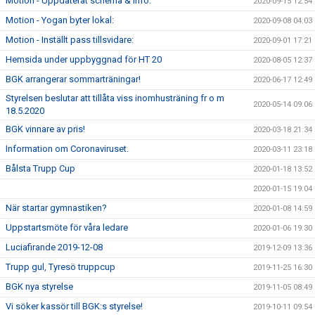
Motion - Uppdaterat schema & info:
2020-09-15 12:54
Motion - Yogan byter lokal:
2020-09-08 04:03
Motion - Inställt pass tillsvidare:
2020-09-01 17:21
Hemsida under uppbyggnad för HT 20
2020-08-05 12:37
BGK arrangerar sommarträningar!
2020-06-17 12:49
Styrelsen beslutar att tillåta viss inomhusträning fr o m
2020-05-14 09:06
18.5.2020
BGK vinnare av pris!
2020-03-18 21:34
Information om Coronaviruset.
2020-03-11 23:18
Bålsta Trupp Cup
2020-01-18 13:52
2020-01-15 19:04
När startar gymnastiken?
2020-01-08 14:59
Uppstartsmöte för våra ledare
2020-01-06 19:30
Luciafirande 2019-12-08
2019-12-09 13:36
Trupp gul, Tyresö truppcup
2019-11-25 16:30
BGK nya styrelse
2019-11-05 08:49
Vi söker kassör till BGK:s styrelse!
2019-10-11 09:54