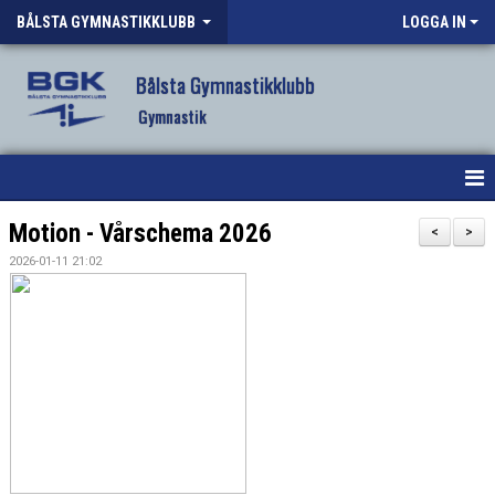
BÅLSTA GYMNASTIKKLUBB
LOGGA IN
Bålsta Gymnastikklubb
Gymnastik
HEM
Motion - Vårschema 2026
<
>
2026-01-11 21:02
NYHETER
OM KLUBBEN
VÅR VERKSAMHET
VANLIGA FRÅGOR
FÖRENINGSKLÄDER BGK