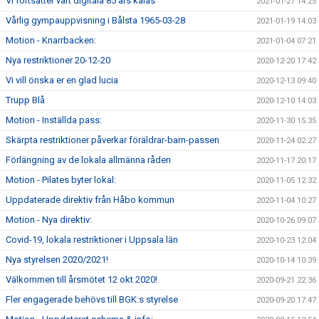
Vi fortsätter vårt digitala 85 års kalas
2021-01-27 14:25
Vårlig gympauppvisning i Bålsta 1965-03-28
2021-01-19 14:03
Motion - Knarrbacken:
2021-01-04 07:21
Nya restriktioner 20-12-20
2020-12-20 17:42
Vi vill önska er en glad lucia
2020-12-13 09:40
Trupp Blå
2020-12-10 14:03
Motion - Inställda pass:
2020-11-30 15:35
Skärpta restriktioner påverkar föräldrar-barn-passen
2020-11-24 02:27
Förlängning av de lokala allmänna råden
2020-11-17 20:17
Motion - Pilates byter lokal:
2020-11-05 12:32
Uppdaterade direktiv från Håbo kommun
2020-11-04 10:27
Motion - Nya direktiv:
2020-10-26 09:07
Covid-19, lokala restriktioner i Uppsala län
2020-10-23 12:04
Nya styrelsen 2020/2021!
2020-10-14 10:39
Välkommen till årsmötet 12 okt 2020!
2020-09-21 22:36
Fler engagerade behövs till BGK:s styrelse
2020-09-20 17:47