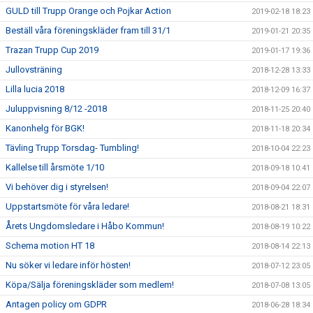
GULD till Trupp Orange och Pojkar Action
2019-02-18 18:23
Beställ våra föreningskläder fram till 31/1
2019-01-21 20:35
Trazan Trupp Cup 2019
2019-01-17 19:36
Jullovsträning
2018-12-28 13:33
Lilla lucia 2018
2018-12-09 16:37
Juluppvisning 8/12 -2018
2018-11-25 20:40
Kanonhelg för BGK!
2018-11-18 20:34
Tävling Trupp Torsdag- Tumbling!
2018-10-04 22:23
Kallelse till årsmöte 1/10
2018-09-18 10:41
Vi behöver dig i styrelsen!
2018-09-04 22:07
Uppstartsmöte för våra ledare!
2018-08-21 18:31
Årets Ungdomsledare i Håbo Kommun!
2018-08-19 10:22
Schema motion HT 18
2018-08-14 22:13
Nu söker vi ledare inför hösten!
2018-07-12 23:05
Köpa/Sälja föreningskläder som medlem!
2018-07-08 13:05
Antagen policy om GDPR
2018-06-28 18:34