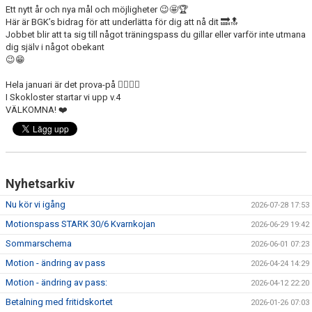
DOKUMENT
Ett nytt år och nya mål och möjligheter 😉🤩🏆
Här är BGK’s bidrag för att underlätta för dig att nå dit 🔜🔝
Jobbet blir att ta sig till något träningspass du gillar eller varför inte utmana
ANMÄLAN
dig själv i något obekant
😉😁
LEDARE
Hela januari är det prova-på 👍🏻👏🏻
I Skokloster startar vi upp v.4
VÄLKOMNA! ❤️
Nyhetsarkiv
Nu kör vi igång
2026-07-28 17:53
Motionspass STARK 30/6 Kvarnkojan
2026-06-29 19:42
Sommarschema
2026-06-01 07:23
Motion - ändring av pass
2026-04-24 14:29
Motion - ändring av pass:
2026-04-12 22:20
Betalning med fritidskortet
2026-01-26 07:03