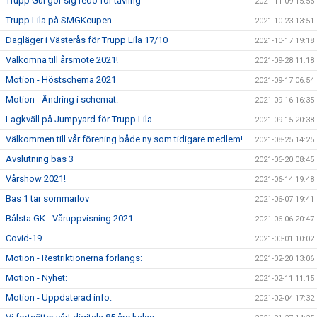
Trupp Gul gör sig redo för tävling
2021-11-09 15:56
Trupp Lila på SMGKcupen
2021-10-23 13:51
Dagläger i Västerås för Trupp Lila 17/10
2021-10-17 19:18
Välkomna till årsmöte 2021!
2021-09-28 11:18
Motion - Höstschema 2021
2021-09-17 06:54
Motion - Ändring i schemat:
2021-09-16 16:35
Lagkväll på Jumpyard för Trupp Lila
2021-09-15 20:38
Välkommen till vår förening både ny som tidigare medlem!
2021-08-25 14:25
Avslutning bas 3
2021-06-20 08:45
Vårshow 2021!
2021-06-14 19:48
Bas 1 tar sommarlov
2021-06-07 19:41
Bålsta GK - Våruppvisning 2021
2021-06-06 20:47
Covid-19
2021-03-01 10:02
Motion - Restriktionerna förlängs:
2021-02-20 13:06
Motion - Nyhet:
2021-02-11 11:15
Motion - Uppdaterad info:
2021-02-04 17:32