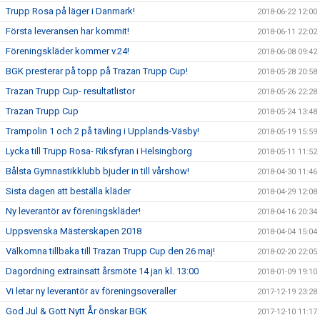
Trupp Rosa på läger i Danmark!
2018-06-22 12:00
Första leveransen har kommit!
2018-06-11 22:02
Föreningskläder kommer v.24!
2018-06-08 09:42
BGK presterar på topp på Trazan Trupp Cup!
2018-05-28 20:58
Trazan Trupp Cup- resultatlistor
2018-05-26 22:28
Trazan Trupp Cup
2018-05-24 13:48
Trampolin 1 och 2 på tävling i Upplands-Väsby!
2018-05-19 15:59
Lycka till Trupp Rosa- Riksfyran i Helsingborg
2018-05-11 11:52
Bålsta Gymnastikklubb bjuder in till vårshow!
2018-04-30 11:46
Sista dagen att beställa kläder
2018-04-29 12:08
Ny leverantör av föreningskläder!
2018-04-16 20:34
Uppsvenska Mästerskapen 2018
2018-04-04 15:04
Välkomna tillbaka till Trazan Trupp Cup den 26 maj!
2018-02-20 22:05
Dagordning extrainsatt årsmöte 14 jan kl. 13:00
2018-01-09 19:10
Vi letar ny leverantör av föreningsoveraller
2017-12-19 23:28
God Jul & Gott Nytt År önskar BGK
2017-12-10 11:17