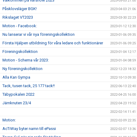
Välkommen på vårshow 2023
2023-05-03 21:00
Påsklovsläger BGK!
2023-04-03 21:06
Rikslaget VT2023
2023-03-30 22:23
Motion - Facebook:
2023-01-12 12:30
Nu lanserar vi vår nya föreningskollektion
2023-01-06 09:35
Första Hjälpen utbildning för våra ledare och funktionärer
2023-01-06 09:25
Föreningskollektion
2023-01-04 12:17
Motion - Schema vår 2023:
2023-01-04 08:59
Ny föreningskollektion
2022-12-23 18:32
Alla Kan Gympa
2022-10-13 09:30
Tack, tusen tack, 25 177 tack!!
2022-06-13 22:40
Täbypokalen 2022
2022-04-25 16:00
Järnknuten 23/4
2022-04-23 19:52
2022-02-14 11:41
Motion:
2022-02-09 22:35
AcTiWay byter namn till ePassi
2022-02-07 13:36