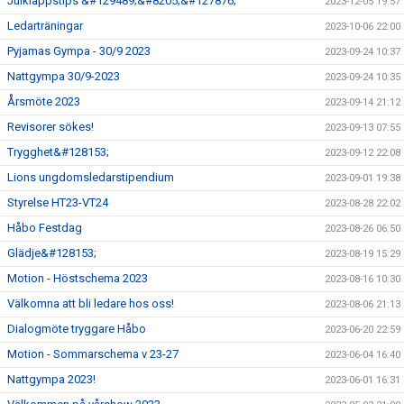
Julklappstips &#129489;&#8205;&#127876;
2023-12-05 19:57
Ledarträningar
2023-10-06 22:00
Pyjamas Gympa - 30/9 2023
2023-09-24 10:37
Nattgympa 30/9-2023
2023-09-24 10:35
Årsmöte 2023
2023-09-14 21:12
Revisorer sökes!
2023-09-13 07:55
Trygghet&#128153;
2023-09-12 22:08
Lions ungdomsledarstipendium
2023-09-01 19:38
Styrelse HT23-VT24
2023-08-28 22:02
Håbo Festdag
2023-08-26 06:50
Glädje&#128153;
2023-08-19 15:29
Motion - Höstschema 2023
2023-08-16 10:30
Välkomna att bli ledare hos oss!
2023-08-06 21:13
Dialogmöte tryggare Håbo
2023-06-20 22:59
Motion - Sommarschema v 23-27
2023-06-04 16:40
Nattgympa 2023!
2023-06-01 16:31