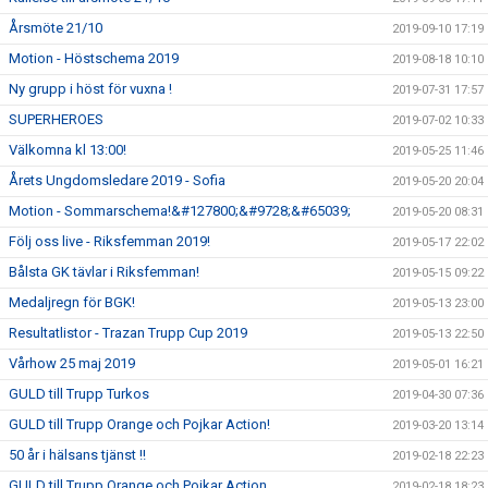
Årsmöte 21/10
2019-09-10 17:19
Motion - Höstschema 2019
2019-08-18 10:10
Ny grupp i höst för vuxna !
2019-07-31 17:57
SUPERHEROES
2019-07-02 10:33
Välkomna kl 13:00!
2019-05-25 11:46
Årets Ungdomsledare 2019 - Sofia
2019-05-20 20:04
Motion - Sommarschema!&#127800;&#9728;&#65039;
2019-05-20 08:31
Följ oss live - Riksfemman 2019!
2019-05-17 22:02
Bålsta GK tävlar i Riksfemman!
2019-05-15 09:22
Medaljregn för BGK!
2019-05-13 23:00
Resultatlistor - Trazan Trupp Cup 2019
2019-05-13 22:50
Vårhow 25 maj 2019
2019-05-01 16:21
GULD till Trupp Turkos
2019-04-30 07:36
GULD till Trupp Orange och Pojkar Action!
2019-03-20 13:14
50 år i hälsans tjänst !!
2019-02-18 22:23
GULD till Trupp Orange och Pojkar Action
2019-02-18 18:23