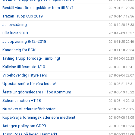
Beställ våra föreningskläder fram till 31/1
2019-01-21 20:35
Trazan Trupp Cup 2019
2019-01-17 19:36
Jullovsträning
2018-12-28 13:33
Lilla lucia 2018
2018-12-09 16:37
Juluppvisning 8/12 -2018
2018-11-25 20:40
Kanonhelg för BGK!
2018-11-18 20:34
Tävling Trupp Torsdag- Tumbling!
2018-10-04 22:23
Kallelse till årsmöte 1/10
2018-09-18 10:41
Vi behöver dig i styrelsen!
2018-09-04 22:07
Uppstartsmöte för våra ledare!
2018-08-21 18:31
Årets Ungdomsledare i Håbo Kommun!
2018-08-19 10:22
Schema motion HT 18
2018-08-14 22:13
Nu söker vi ledare inför hösten!
2018-07-12 23:05
Köpa/Sälja föreningskläder som medlem!
2018-07-08 13:05
Antagen policy om GDPR
2018-06-28 18:34
Trupp Rosa på läger i Danmark!
2018-06-22 12:00