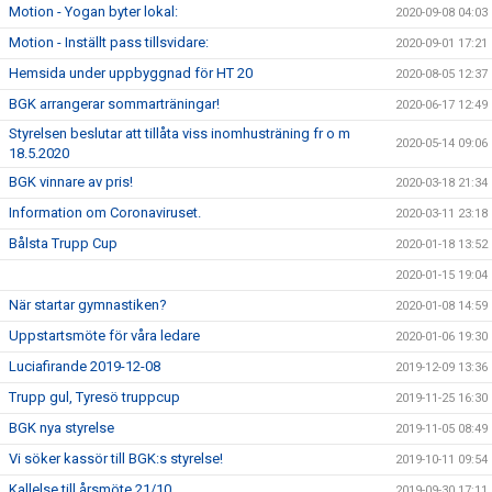
Motion - Yogan byter lokal:
2020-09-08 04:03
Motion - Inställt pass tillsvidare:
2020-09-01 17:21
Hemsida under uppbyggnad för HT 20
2020-08-05 12:37
BGK arrangerar sommarträningar!
2020-06-17 12:49
Styrelsen beslutar att tillåta viss inomhusträning fr o m
2020-05-14 09:06
18.5.2020
BGK vinnare av pris!
2020-03-18 21:34
Information om Coronaviruset.
2020-03-11 23:18
Bålsta Trupp Cup
2020-01-18 13:52
2020-01-15 19:04
När startar gymnastiken?
2020-01-08 14:59
Uppstartsmöte för våra ledare
2020-01-06 19:30
Luciafirande 2019-12-08
2019-12-09 13:36
Trupp gul, Tyresö truppcup
2019-11-25 16:30
BGK nya styrelse
2019-11-05 08:49
Vi söker kassör till BGK:s styrelse!
2019-10-11 09:54
Kallelse till årsmöte 21/10
2019-09-30 17:11