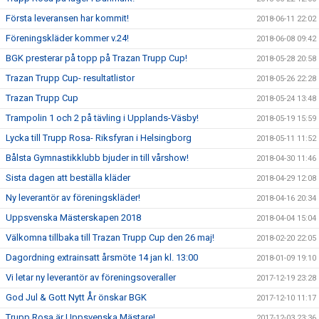
Första leveransen har kommit!
2018-06-11 22:02
Föreningskläder kommer v.24!
2018-06-08 09:42
BGK presterar på topp på Trazan Trupp Cup!
2018-05-28 20:58
Trazan Trupp Cup- resultatlistor
2018-05-26 22:28
Trazan Trupp Cup
2018-05-24 13:48
Trampolin 1 och 2 på tävling i Upplands-Väsby!
2018-05-19 15:59
Lycka till Trupp Rosa- Riksfyran i Helsingborg
2018-05-11 11:52
Bålsta Gymnastikklubb bjuder in till vårshow!
2018-04-30 11:46
Sista dagen att beställa kläder
2018-04-29 12:08
Ny leverantör av föreningskläder!
2018-04-16 20:34
Uppsvenska Mästerskapen 2018
2018-04-04 15:04
Välkomna tillbaka till Trazan Trupp Cup den 26 maj!
2018-02-20 22:05
Dagordning extrainsatt årsmöte 14 jan kl. 13:00
2018-01-09 19:10
Vi letar ny leverantör av föreningsoveraller
2017-12-19 23:28
God Jul & Gott Nytt År önskar BGK
2017-12-10 11:17
Trupp Rosa är Uppsvenska Mästare!
2017-12-03 23:36