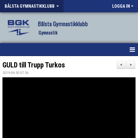
BÅLSTA GYMNASTIKKLUBB
LOGGA IN
Bålsta Gymnastikklubb
Gymnastik
HEM
GULD till Trupp Turkos
<
>
2019-04-30 07:36
NYHETER
OM KLUBBEN
VÅR VERKSAMHET
VANLIGA FRÅGOR
FÖRENINGSKLÄDER BGK