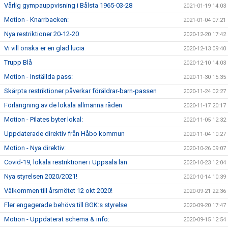
Vårlig gympauppvisning i Bålsta 1965-03-28
2021-01-19 14:03
Motion - Knarrbacken:
2021-01-04 07:21
Nya restriktioner 20-12-20
2020-12-20 17:42
Vi vill önska er en glad lucia
2020-12-13 09:40
Trupp Blå
2020-12-10 14:03
Motion - Inställda pass:
2020-11-30 15:35
Skärpta restriktioner påverkar föräldrar-barn-passen
2020-11-24 02:27
Förlängning av de lokala allmänna råden
2020-11-17 20:17
Motion - Pilates byter lokal:
2020-11-05 12:32
Uppdaterade direktiv från Håbo kommun
2020-11-04 10:27
Motion - Nya direktiv:
2020-10-26 09:07
Covid-19, lokala restriktioner i Uppsala län
2020-10-23 12:04
Nya styrelsen 2020/2021!
2020-10-14 10:39
Välkommen till årsmötet 12 okt 2020!
2020-09-21 22:36
Fler engagerade behövs till BGK:s styrelse
2020-09-20 17:47
Motion - Uppdaterat schema & info:
2020-09-15 12:54