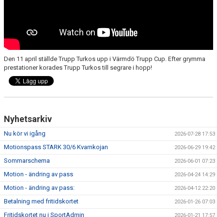
DOKUMENT
ANMÄLAN
LEDARE
Den 11 april ställde Trupp Turkos upp i Värmdö Trupp Cup. Efter grymma
prestationer korades Trupp Turkos till segrare i hopp!
Nyhetsarkiv
Nu kör vi igång
2026-07-28 17:53
Motionspass STARK 30/6 Kvarnkojan
2026-06-29 19:42
Sommarschema
2026-06-01 07:23
Motion - ändring av pass
2026-04-24 14:29
Motion - ändring av pass:
2026-04-12 22:20
Betalning med fritidskortet
2026-01-26 07:03
Fritidskortet nu i SportAdmin
2026-01-21 17:57