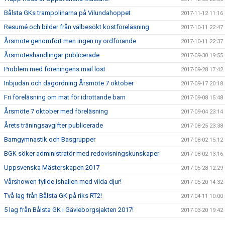
Bålsta GKs trampolinarna på Vilundahoppet
2017-11-12 11:16
Resumé och bilder från välbesökt kostföreläsning
2017-10-11 22:47
Årsmöte genomfört men ingen ny ordförande
2017-10-11 22:37
Årsmöteshandlingar publicerade
2017-09-30 19:55
Problem med föreningens mail löst
2017-09-28 17:42
Inbjudan och dagordning Årsmöte 7 oktober
2017-09-17 20:18
Fri föreläsning om mat för idrottande barn
2017-09-08 15:48
Årsmöte 7 oktober med föreläsning
2017-09-04 23:14
Årets träningsavgifter publicerade
2017-08-25 23:38
Barngymnastik och Basgrupper
2017-08-02 15:12
BGK söker administratör med redovisningskunskaper
2017-08-02 13:16
Uppsvenska Mästerskapen 2017
2017-05-28 12:29
Vårshowen fyllde ishallen med vilda djur!
2017-05-20 14:32
Två lag från Bålsta GK på riks RT2!
2017-04-11 10:00
5 lag från Bålsta GK i Gävleborgsjakten 2017!
2017-03-20 19:42
Välkommen till Bålsta GKs nya webbplats!
2017-02-14 19:54