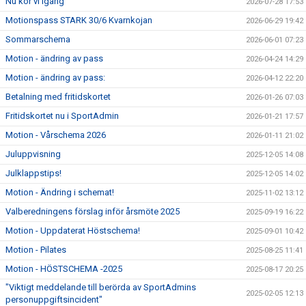
Nu kör vi igång
2026-07-28 17:53
DOKUMENT
Motionspass STARK 30/6 Kvarnkojan
2026-06-29 19:42
ANMÄLAN
Sommarschema
2026-06-01 07:23
Motion - ändring av pass
2026-04-24 14:29
LEDARE
Motion - ändring av pass:
2026-04-12 22:20
Betalning med fritidskortet
2026-01-26 07:03
Fritidskortet nu i SportAdmin
2026-01-21 17:57
Motion - Vårschema 2026
2026-01-11 21:02
Juluppvisning
2025-12-05 14:08
Julklappstips!
2025-12-05 14:02
Motion - Ändring i schemat!
2025-11-02 13:12
Valberedningens förslag inför årsmöte 2025
2025-09-19 16:22
Motion - Uppdaterat Höstschema!
2025-09-01 10:42
Motion - Pilates
2025-08-25 11:41
Motion - HÖSTSCHEMA -2025
2025-08-17 20:25
"Viktigt meddelande till berörda av SportAdmins
2025-02-05 12:13
personuppgiftsincident"