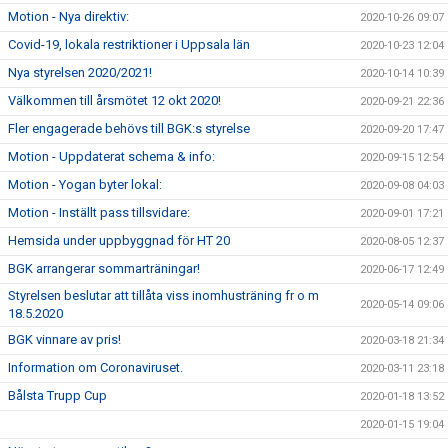
Motion - Nya direktiv:
2020-10-26 09:07
Covid-19, lokala restriktioner i Uppsala län
2020-10-23 12:04
Nya styrelsen 2020/2021!
2020-10-14 10:39
Välkommen till årsmötet 12 okt 2020!
2020-09-21 22:36
Fler engagerade behövs till BGK:s styrelse
2020-09-20 17:47
Motion - Uppdaterat schema & info:
2020-09-15 12:54
Motion - Yogan byter lokal:
2020-09-08 04:03
Motion - Inställt pass tillsvidare:
2020-09-01 17:21
Hemsida under uppbyggnad för HT 20
2020-08-05 12:37
BGK arrangerar sommarträningar!
2020-06-17 12:49
Styrelsen beslutar att tillåta viss inomhusträning fr o m
2020-05-14 09:06
18.5.2020
BGK vinnare av pris!
2020-03-18 21:34
Information om Coronaviruset.
2020-03-11 23:18
Bålsta Trupp Cup
2020-01-18 13:52
2020-01-15 19:04