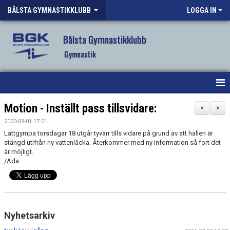
BÅLSTA GYMNASTIKKLUBB
LOGGA IN
Bålsta Gymnastikklubb
Gymnastik
HEM
Motion - Inställt pass tillsvidare:
<
>
2020-09-01 17:21
NYHETER
Lättgympa torsdagar 18 utgår tyvärr tills vidare på grund av att hallen är
stängd utifrån ny vattenläcka. Återkommer med ny information så fort det
OM KLUBBEN
är möjligt.
/Ada
VÅR VERKSAMHET
VANLIGA FRÅGOR
Nyhetsarkiv
FÖRENINGSKLÄDER BGK