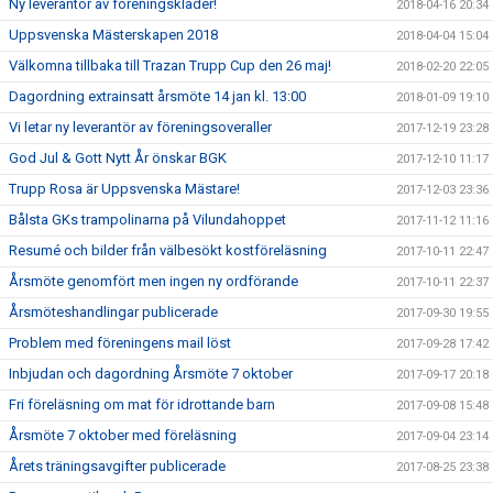
Ny leverantör av föreningskläder!
2018-04-16 20:34
Uppsvenska Mästerskapen 2018
2018-04-04 15:04
Välkomna tillbaka till Trazan Trupp Cup den 26 maj!
2018-02-20 22:05
Dagordning extrainsatt årsmöte 14 jan kl. 13:00
2018-01-09 19:10
Vi letar ny leverantör av föreningsoveraller
2017-12-19 23:28
God Jul & Gott Nytt År önskar BGK
2017-12-10 11:17
Trupp Rosa är Uppsvenska Mästare!
2017-12-03 23:36
Bålsta GKs trampolinarna på Vilundahoppet
2017-11-12 11:16
Resumé och bilder från välbesökt kostföreläsning
2017-10-11 22:47
Årsmöte genomfört men ingen ny ordförande
2017-10-11 22:37
Årsmöteshandlingar publicerade
2017-09-30 19:55
Problem med föreningens mail löst
2017-09-28 17:42
Inbjudan och dagordning Årsmöte 7 oktober
2017-09-17 20:18
Fri föreläsning om mat för idrottande barn
2017-09-08 15:48
Årsmöte 7 oktober med föreläsning
2017-09-04 23:14
Årets träningsavgifter publicerade
2017-08-25 23:38