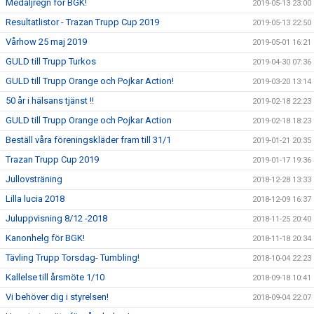
Medaljregn för BGK!
2019-05-13 23:00
Resultatlistor - Trazan Trupp Cup 2019
2019-05-13 22:50
Vårhow 25 maj 2019
2019-05-01 16:21
GULD till Trupp Turkos
2019-04-30 07:36
GULD till Trupp Orange och Pojkar Action!
2019-03-20 13:14
50 år i hälsans tjänst !!
2019-02-18 22:23
GULD till Trupp Orange och Pojkar Action
2019-02-18 18:23
Beställ våra föreningskläder fram till 31/1
2019-01-21 20:35
Trazan Trupp Cup 2019
2019-01-17 19:36
Jullovsträning
2018-12-28 13:33
Lilla lucia 2018
2018-12-09 16:37
Juluppvisning 8/12 -2018
2018-11-25 20:40
Kanonhelg för BGK!
2018-11-18 20:34
Tävling Trupp Torsdag- Tumbling!
2018-10-04 22:23
Kallelse till årsmöte 1/10
2018-09-18 10:41
Vi behöver dig i styrelsen!
2018-09-04 22:07