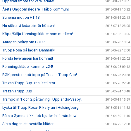
Uppstartsmöte för våra ledare!
2018-08-21 18:31
Årets Ungdomsledare i Håbo Kommun!
2018-08-19 10:22
Schema motion HT 18
2018-08-14 22:13
Nu söker vi ledare inför hösten!
2018-07-12 23:05
Köpa/Sälja föreningskläder som medlem!
2018-07-08 13:05
Antagen policy om GDPR
2018-06-28 18:34
Trupp Rosa på läger i Danmark!
2018-06-22 12:00
Första leveransen har kommit!
2018-06-11 22:02
Föreningskläder kommer v.24!
2018-06-08 09:42
BGK presterar på topp på Trazan Trupp Cup!
2018-05-28 20:58
Trazan Trupp Cup- resultatlistor
2018-05-26 22:28
Trazan Trupp Cup
2018-05-24 13:48
Trampolin 1 och 2 på tävling i Upplands-Väsby!
2018-05-19 15:59
Lycka till Trupp Rosa- Riksfyran i Helsingborg
2018-05-11 11:52
Bålsta Gymnastikklubb bjuder in till vårshow!
2018-04-30 11:46
Sista dagen att beställa kläder
2018-04-29 12:08