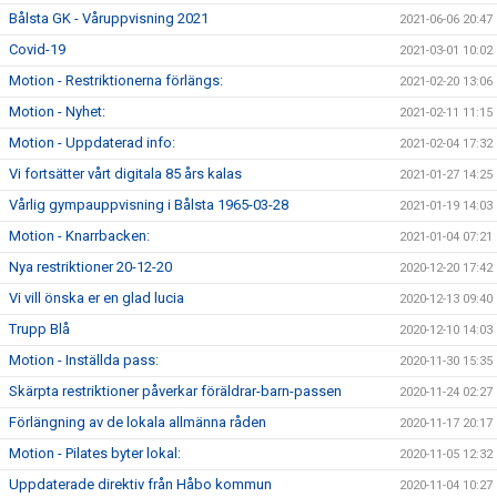
Bålsta GK - Våruppvisning 2021
2021-06-06 20:47
Covid-19
2021-03-01 10:02
Motion - Restriktionerna förlängs:
2021-02-20 13:06
Motion - Nyhet:
2021-02-11 11:15
Motion - Uppdaterad info:
2021-02-04 17:32
Vi fortsätter vårt digitala 85 års kalas
2021-01-27 14:25
Vårlig gympauppvisning i Bålsta 1965-03-28
2021-01-19 14:03
Motion - Knarrbacken:
2021-01-04 07:21
Nya restriktioner 20-12-20
2020-12-20 17:42
Vi vill önska er en glad lucia
2020-12-13 09:40
Trupp Blå
2020-12-10 14:03
Motion - Inställda pass:
2020-11-30 15:35
Skärpta restriktioner påverkar föräldrar-barn-passen
2020-11-24 02:27
Förlängning av de lokala allmänna råden
2020-11-17 20:17
Motion - Pilates byter lokal:
2020-11-05 12:32
Uppdaterade direktiv från Håbo kommun
2020-11-04 10:27