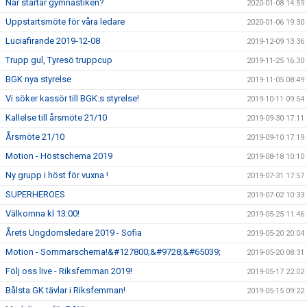
När startar gymnastiken?
2020-01-08 14:59
Uppstartsmöte för våra ledare
2020-01-06 19:30
Luciafirande 2019-12-08
2019-12-09 13:36
Trupp gul, Tyresö truppcup
2019-11-25 16:30
BGK nya styrelse
2019-11-05 08:49
Vi söker kassör till BGK:s styrelse!
2019-10-11 09:54
Kallelse till årsmöte 21/10
2019-09-30 17:11
Årsmöte 21/10
2019-09-10 17:19
Motion - Höstschema 2019
2019-08-18 10:10
Ny grupp i höst för vuxna !
2019-07-31 17:57
SUPERHEROES
2019-07-02 10:33
Välkomna kl 13:00!
2019-05-25 11:46
Årets Ungdomsledare 2019 - Sofia
2019-05-20 20:04
Motion - Sommarschema!&#127800;&#9728;&#65039;
2019-05-20 08:31
Följ oss live - Riksfemman 2019!
2019-05-17 22:02
Bålsta GK tävlar i Riksfemman!
2019-05-15 09:22