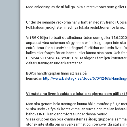
Med anledning av de tillfälliga lokala restriktioner som gäller 
Under de senaste veckorna har vi haft en negativ trend i Upps
Folkhälsomyndigheten med nya lokala restriktioner för länet.
Vi i BGK följer fortsatt de allmänna råden som gäller 14.6.202
anpassat våra scheman så gymnaster i olika grupper inte ska 
entrédörrar för att undvika trängsel. Föräldrar ombeds även for
hallen eller foajén för att hämta- eller lämna sina barn. Och f
HEMMA VID MINSTA SYMPTOM! Är någon i familjen konstaterad 
deltar i träningen under karantänen.
BGK:s handlingsplan finns att läsa på
hemsidan
http://www.balstagk.se/docs/570/12465/Handling
Vi måste nu även beakta de lokala reglerna som gäller i 
Man ska genom hela träningen kunna hålla avstånd på 1,5 met
Vi ska undvika fysisk kontakt mellan vuxna och mellan ledare-b
behövs
INTE
kan genomföras under denna period.
Vissa grupper kan pga gymnasternas ålder, gruppens sammans
storlek inte ställa om sin verksamhet och behöver då ställa in 