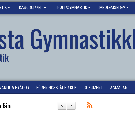
TIK
BASGRUPPER
TRUPPGYMNASTIK
MEDLEMSBREV
sta Gymnastikk
tik
VANLIGA FRÅGOR
FÖRENINGSKLÄDER BGK
DOKUMENT
ANMÄLAN
 län
<
>