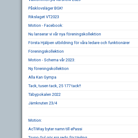
Påsklovsläger BGK!
Rikslaget VT2023
Motion - Facebook:
Nu lanserar vi vår nya föreningskollektion
Första Hjälpen utbildning för våra ledare och funktionärer
Föreningskollektion
Motion - Schema vår 2023:
Ny föreningskollektion
Alla Kan Gympa
Tack, tusen tack, 25 177 tack!!
Täbypokalen 2022
Järnknuten 23/4
Motion:
AcTiWay byter namn till ePassi
Trupp Gul gör sig redo för tävling