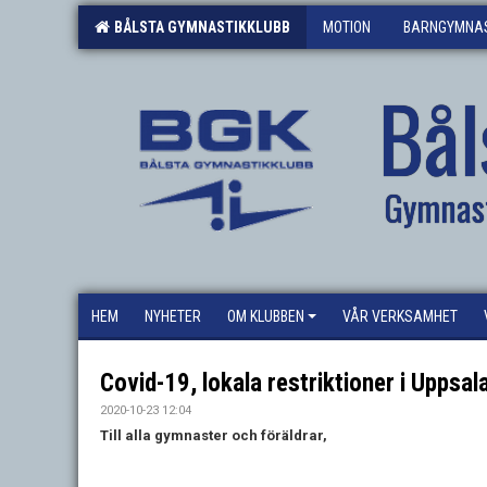
BÅLSTA GYMNASTIKKLUBB
MOTION
BARNGYMNAS
Bål
Gymnas
HEM
NYHETER
OM KLUBBEN
VÅR VERKSAMHET
Covid-19, lokala restriktioner i Uppsala
2020-10-23 12:04
Till alla gymnaster och föräldrar,