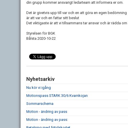
din grupp kommer ansvarigt ledarteam att informera er om.
Det är givetvis upp till var och en att göra en egen bedömn
är att var och en fattar sitt beslut
Det viktigaste är att vi tillsammans tar ansvar och är rädda om
Styrelsen för BGK
Bålsta 2020-10-22
Nyhetsarkiv
Nu kör vi igång
Motionspass STARK 30/6 Kvarnkojan
Sommarschema
Motion - ändring av pass
Motion - ändring av pass:
Betalning med fritidskortet