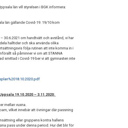
Uppsala län vill styrelsen i BGK informera:
ala län gällande Covid-19. 19/10 kom
0 – 30.6.2021 om handtvätt och avstånd, vi har
dela halltider och ska använda olika
tsättningsvis följa rutinen att inte komma in i
ramförallt så påminner vi om att STANNA
smittad i Covid-19 ber vi att gymnasten inte
splan%2018.10.2020.pdf
Uppsala 19.10.2020 – 3.11.2020:
er mellan vuxna.
arn, vilket innebär att övningar där passning
ättning eller gruppens kontra hallens
sina pass under denna period. Hur det blir för