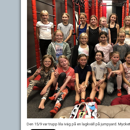
Den 15/9 var trupp lila iväg på en lagkväll på jumpyard. Myck