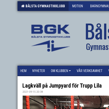
BÅLSTA GYMNASTIKKLUBB
MOTION
BARNGYMNAS
Bål
Gymnas
HEM
NYHETER
OM KLUBBEN
VÅR VERKSAMHET
Lagkväll på Jumpyard för Trupp Lila
2021-09-15 20:38