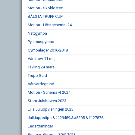
Motion - Skokloster:
BÅLSTA TRUPP CUP!
Motion - Höstschema -24
Nattgympa
Pyjamasgympa
Gympaläger 2016-2018
Vårshow 11 maj
Tävling 24 mars
Trupp Guld
Vår värdegrund
Motion - Schema vt 2024
Stora Julshowen 2023
Lilla Juluppvisningen 2023
Julklappstips &#129489;&#8205;&#127876;
Ledarträningar
Pyjamas Gympa - 30/9 2023