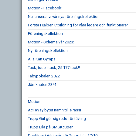
Motion - Facebook:
Nu lanserar vi vår nya föreningskollektion
Första Hjälpen utbildning för våra ledare och funktionärer
Föreningskollektion
Motion - Schema vår 2023:
Ny föreningskollektion
Alla Kan Gympa
Tack, tusen tack, 25 177 tack!!
Täbypokalen 2022
Järnknuten 23/4
Motion:
AcTiWay byter namn till ePassi
Trupp Gul gör sig redo för tävling
Trupp Lila på SMGKcupen
Dagläger i Västerås för Trupp Lila 17/10