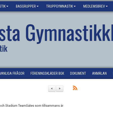
TIK
BASGRUPPER
TRUPPGYMNASTIK
MEDLEMSBREV
sta Gymnastikk
tik
VANLIGA FRÅGOR
FÖRENINGSKLÄDER BGK
DOKUMENT
ANMÄLAN
<
>
t och Stadium TeamSales som tillsammans är