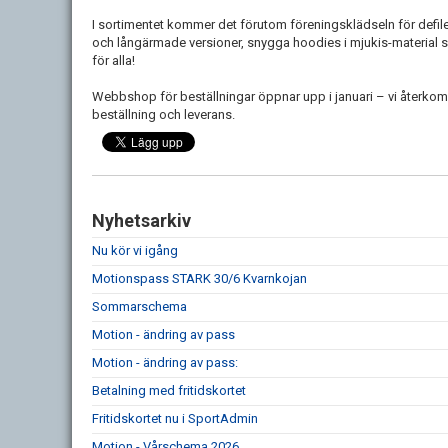
I sortimentet kommer det förutom föreningsklädseln för defiler
och långärmade versioner, snygga hoodies i mjukis-material 
för alla!
Webbshop för beställningar öppnar upp i januari – vi återko
beställning och leverans.
Nyhetsarkiv
Nu kör vi igång
Motionspass STARK 30/6 Kvarnkojan
Sommarschema
Motion - ändring av pass
Motion - ändring av pass:
Betalning med fritidskortet
Fritidskortet nu i SportAdmin
Motion - Vårschema 2026