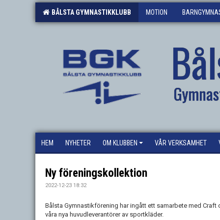
BÅLSTA GYMNASTIKKLUBB
MOTION
BARNGYMNAS
Bål
Gymnas
HEM
NYHETER
OM KLUBBEN
VÅR VERKSAMHET
Ny föreningskollektion
2022-12-23 18:32
Bålsta Gymnastikförening har ingått ett samarbete med Craf
våra nya huvudleverantörer av sportkläder.