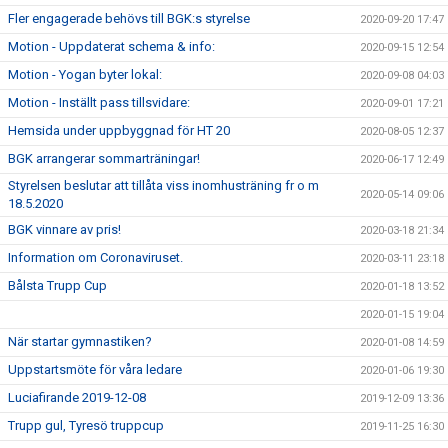
Fler engagerade behövs till BGK:s styrelse
2020-09-20 17:47
Motion - Uppdaterat schema & info:
2020-09-15 12:54
Motion - Yogan byter lokal:
2020-09-08 04:03
Motion - Inställt pass tillsvidare:
2020-09-01 17:21
Hemsida under uppbyggnad för HT 20
2020-08-05 12:37
BGK arrangerar sommarträningar!
2020-06-17 12:49
Styrelsen beslutar att tillåta viss inomhusträning fr o m
2020-05-14 09:06
18.5.2020
BGK vinnare av pris!
2020-03-18 21:34
Information om Coronaviruset.
2020-03-11 23:18
Bålsta Trupp Cup
2020-01-18 13:52
2020-01-15 19:04
När startar gymnastiken?
2020-01-08 14:59
Uppstartsmöte för våra ledare
2020-01-06 19:30
Luciafirande 2019-12-08
2019-12-09 13:36
Trupp gul, Tyresö truppcup
2019-11-25 16:30