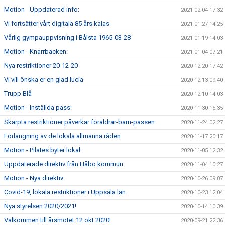
Motion - Uppdaterad info:
2021-02-04 17:32
Vi fortsätter vårt digitala 85 års kalas
2021-01-27 14:25
Vårlig gympauppvisning i Bålsta 1965-03-28
2021-01-19 14:03
Motion - Knarrbacken:
2021-01-04 07:21
Nya restriktioner 20-12-20
2020-12-20 17:42
Vi vill önska er en glad lucia
2020-12-13 09:40
Trupp Blå
2020-12-10 14:03
Motion - Inställda pass:
2020-11-30 15:35
Skärpta restriktioner påverkar föräldrar-barn-passen
2020-11-24 02:27
Förlängning av de lokala allmänna råden
2020-11-17 20:17
Motion - Pilates byter lokal:
2020-11-05 12:32
Uppdaterade direktiv från Håbo kommun
2020-11-04 10:27
Motion - Nya direktiv:
2020-10-26 09:07
Covid-19, lokala restriktioner i Uppsala län
2020-10-23 12:04
Nya styrelsen 2020/2021!
2020-10-14 10:39
Välkommen till årsmötet 12 okt 2020!
2020-09-21 22:36