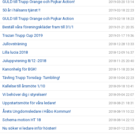
GULD till Trupp Orange och Pojkar Action!
2019-03-20 13:14
50 år i hälsans tjänst !!
2019-02-18 22:23
GULD till Trupp Orange och Pojkar Action
2019-02-18 18:23
Beställ våra föreningskläder fram till 31/1
2019-01-21 20:35
Trazan Trupp Cup 2019
2019-01-17 19:36
Jullovsträning
2018-12-28 13:33
Lilla lucia 2018
2018-12-09 16:37
Juluppvisning 8/12 -2018
2018-11-25 20:40
Kanonhelg för BGK!
2018-11-18 20:34
Tävling Trupp Torsdag- Tumbling!
2018-10-04 22:23
Kallelse till årsmöte 1/10
2018-09-18 10:41
Vi behöver dig i styrelsen!
2018-09-04 22:07
Uppstartsmöte för våra ledare!
2018-08-21 18:31
Årets Ungdomsledare i Håbo Kommun!
2018-08-19 10:22
Schema motion HT 18
2018-08-14 22:13
Nu söker vi ledare inför hösten!
2018-07-12 23:05