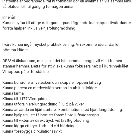
Platserna är begränsade, får ni förhinder gör en avanmälan via samma länk
DOKUMENT
så platsen blir tillgänglig för någon annan.
ANMÄLAN
Innehåll
Kursen syftar till att ge deltagarna grundläggande kunskaper i livräddande
första hjälpen inklusive hjärt-lungräddning.
LEDARE
I våra kurser ingår mycket praktisk övning. Vi rekommenderar därför
oömma kläder.
OBS! Vi älskar barn, men just i det här sammanhanget vill vi att barnen
stannar hemma. Detta för att vi ska kunna fokusera helt på kursinnehållet.
Vi hoppas på er förståelse!
Kunna kontrollera livstecken och skapa en öppen luftväg
Kunna placera en medvetslös person i stabilt sidoläge
Kunna larma
Känna till 1177 Vårdguiden
Kunna utföra hjärt-lungräddning (HLR) på vuxen
Kunna använda en hjärtstartare i kombination med hjärt-lungräddning.
Kunna hjälpa till att få bort ett föremål vid luftvägsstopp
Känna till vikten av direkt tryck vid kraftig blödning
Kunna lägga ett tryckförband vid blödning
Kunna förebygga cirkulationssvikt