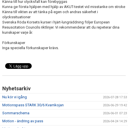
Känna till hur olycksfall kan förebyggas
Kunna ge första hjälpen med hjälp av AKUT-testet vid misstanke om stroke
Känna till vikten av att tänka på egen och andras säkerhet i
olyckssituationer
Svenska Röda Korsets kurser i hjärt-lungräddning följer European
Resuscitation Councils riktlinjer. Vi rekommenderar att du repeterar dina
kunskaper varje år.
Förkunskaper
Inga speciella förkunskaper krävs.
Nyhetsarkiv
Nu kör vi igång
2026-07-28 17:53
Motionspass STARK 30/6 Kvarnkojan
2026-06-29 19:42
Sommarschema
2026-06-01 07:23
Motion - ändring av pass
2026-04-24 14:29