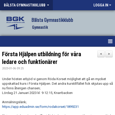
BÅLSTA GYMNASTIKKLUBB
LOGGA IN
Bålsta Gymnastikklubb
Gymnastik
HEM
Första Hjälpen utbildning för våra
<
>
ledare och funktionärer
NYHETER
2023-01-06 09:25
OM KLUBBEN
Under hösten erbjöd vi genom Röda Korset möjlighet att gå en mycket
uppskattad kurs i Första Hjälpen. Det andra kurstillfället fick skjutas upp så
VÅR VERKSAMHET
nu finns återigen chansen;
Lördag 21 Januari 2023 kl 9-12:15, Knarrbacken
VANLIGA FRÅGOR
Anmälningslänk;
https://app.eduadmin.se/form/rodakorset/1899231
FÖRENINGSKLÄDER BGK