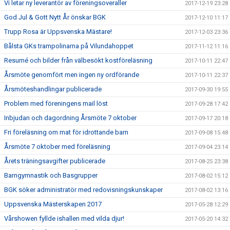
Vi letar ny leverantör av föreningsoveraller
2017-12-19 23:28
God Jul & Gott Nytt År önskar BGK
2017-12-10 11:17
Trupp Rosa är Uppsvenska Mästare!
2017-12-03 23:36
Bålsta GKs trampolinarna på Vilundahoppet
2017-11-12 11:16
Resumé och bilder från välbesökt kostföreläsning
2017-10-11 22:47
Årsmöte genomfört men ingen ny ordförande
2017-10-11 22:37
Årsmöteshandlingar publicerade
2017-09-30 19:55
Problem med föreningens mail löst
2017-09-28 17:42
Inbjudan och dagordning Årsmöte 7 oktober
2017-09-17 20:18
Fri föreläsning om mat för idrottande barn
2017-09-08 15:48
Årsmöte 7 oktober med föreläsning
2017-09-04 23:14
Årets träningsavgifter publicerade
2017-08-25 23:38
Barngymnastik och Basgrupper
2017-08-02 15:12
BGK söker administratör med redovisningskunskaper
2017-08-02 13:16
Uppsvenska Mästerskapen 2017
2017-05-28 12:29
Vårshowen fyllde ishallen med vilda djur!
2017-05-20 14:32