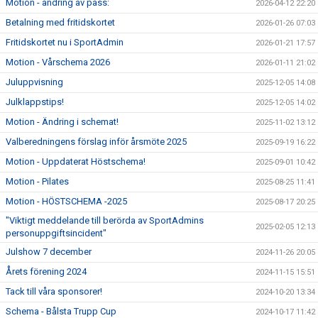
Motion - ändring av pass:
2026-04-12 22:20
Betalning med fritidskortet
2026-01-26 07:03
Fritidskortet nu i SportAdmin
2026-01-21 17:57
Motion - Vårschema 2026
2026-01-11 21:02
Juluppvisning
2025-12-05 14:08
Julklappstips!
2025-12-05 14:02
Motion - Ändring i schemat!
2025-11-02 13:12
Valberedningens förslag inför årsmöte 2025
2025-09-19 16:22
Motion - Uppdaterat Höstschema!
2025-09-01 10:42
Motion - Pilates
2025-08-25 11:41
Motion - HÖSTSCHEMA -2025
2025-08-17 20:25
"Viktigt meddelande till berörda av SportAdmins
2025-02-05 12:13
personuppgiftsincident"
Julshow 7 december
2024-11-26 20:05
Årets förening 2024
2024-11-15 15:51
Tack till våra sponsorer!
2024-10-20 13:34
Schema - Bålsta Trupp Cup
2024-10-17 11:42