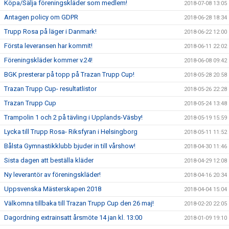
Köpa/Sälja föreningskläder som medlem!
2018-07-08 13:05
Antagen policy om GDPR
2018-06-28 18:34
Trupp Rosa på läger i Danmark!
2018-06-22 12:00
Första leveransen har kommit!
2018-06-11 22:02
Föreningskläder kommer v.24!
2018-06-08 09:42
BGK presterar på topp på Trazan Trupp Cup!
2018-05-28 20:58
Trazan Trupp Cup- resultatlistor
2018-05-26 22:28
Trazan Trupp Cup
2018-05-24 13:48
Trampolin 1 och 2 på tävling i Upplands-Väsby!
2018-05-19 15:59
Lycka till Trupp Rosa- Riksfyran i Helsingborg
2018-05-11 11:52
Bålsta Gymnastikklubb bjuder in till vårshow!
2018-04-30 11:46
Sista dagen att beställa kläder
2018-04-29 12:08
Ny leverantör av föreningskläder!
2018-04-16 20:34
Uppsvenska Mästerskapen 2018
2018-04-04 15:04
Välkomna tillbaka till Trazan Trupp Cup den 26 maj!
2018-02-20 22:05
Dagordning extrainsatt årsmöte 14 jan kl. 13:00
2018-01-09 19:10