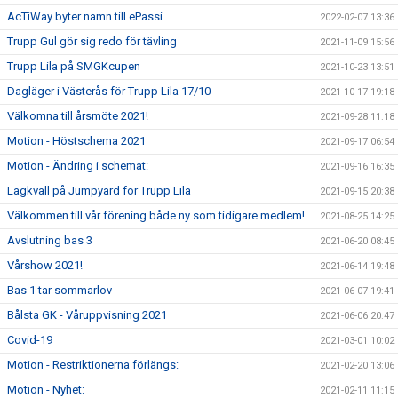
AcTiWay byter namn till ePassi
2022-02-07 13:36
Trupp Gul gör sig redo för tävling
2021-11-09 15:56
Trupp Lila på SMGKcupen
2021-10-23 13:51
Dagläger i Västerås för Trupp Lila 17/10
2021-10-17 19:18
Välkomna till årsmöte 2021!
2021-09-28 11:18
Motion - Höstschema 2021
2021-09-17 06:54
Motion - Ändring i schemat:
2021-09-16 16:35
Lagkväll på Jumpyard för Trupp Lila
2021-09-15 20:38
Välkommen till vår förening både ny som tidigare medlem!
2021-08-25 14:25
Avslutning bas 3
2021-06-20 08:45
Vårshow 2021!
2021-06-14 19:48
Bas 1 tar sommarlov
2021-06-07 19:41
Bålsta GK - Våruppvisning 2021
2021-06-06 20:47
Covid-19
2021-03-01 10:02
Motion - Restriktionerna förlängs:
2021-02-20 13:06
Motion - Nyhet:
2021-02-11 11:15