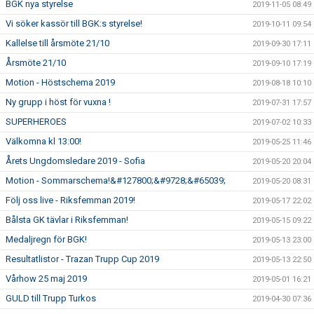
BGK nya styrelse
2019-11-05 08:49
Vi söker kassör till BGK:s styrelse!
2019-10-11 09:54
Kallelse till årsmöte 21/10
2019-09-30 17:11
Årsmöte 21/10
2019-09-10 17:19
Motion - Höstschema 2019
2019-08-18 10:10
Ny grupp i höst för vuxna !
2019-07-31 17:57
SUPERHEROES
2019-07-02 10:33
Välkomna kl 13:00!
2019-05-25 11:46
Årets Ungdomsledare 2019 - Sofia
2019-05-20 20:04
Motion - Sommarschema!&#127800;&#9728;&#65039;
2019-05-20 08:31
Följ oss live - Riksfemman 2019!
2019-05-17 22:02
Bålsta GK tävlar i Riksfemman!
2019-05-15 09:22
Medaljregn för BGK!
2019-05-13 23:00
Resultatlistor - Trazan Trupp Cup 2019
2019-05-13 22:50
Vårhow 25 maj 2019
2019-05-01 16:21
GULD till Trupp Turkos
2019-04-30 07:36